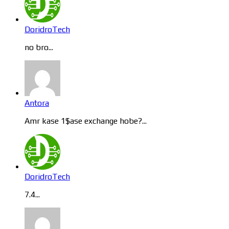
DoridroTech
no bro...
Antora
Amr kase 1$ase exchange hobe?...
DoridroTech
7.4...