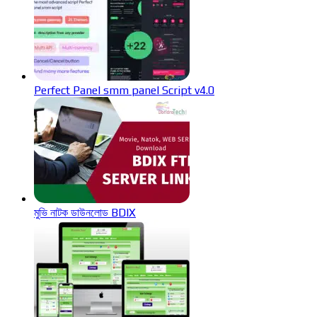
Perfect Panel smm panel Script v4.0
মুভি নাটক ডাউনলোড BDIX