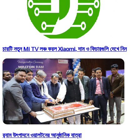
চারটি নতুন Mi TV লঞ্চ করল Xiaomi, দাম ও ফিচারগুলি দেখে নিন
র‌্যাম উৎপাদনে ওয়ালটনের আনুষ্ঠানিক যাত্রা