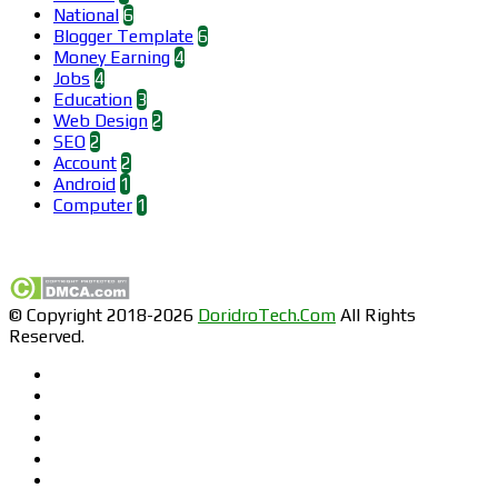
National
6
Blogger Template
6
Money Earning
4
Jobs
4
Education
3
Web Design
2
SEO
2
Account
2
Android
1
Computer
1
Find us on Facebook
© Copyright 2018-2026
DoridroTech.Com
All Rights
Reserved.
Facebook
Twitter
Pinterest
LinkedIn
YouTube
Instagram