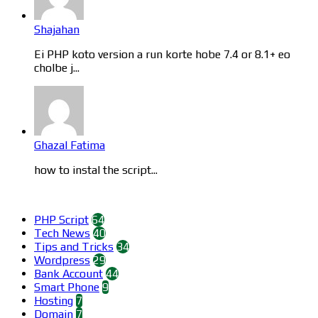
Shajahan
Ei PHP koto version a run korte hobe 7.4 or 8.1+ eo
cholbe j...
Ghazal Fatima
how to instal the script...
Categories
PHP Script
64
Tech News
40
Tips and Tricks
34
Wordpress
29
Bank Account
44
Smart Phone
9
Hosting
7
Domain
7