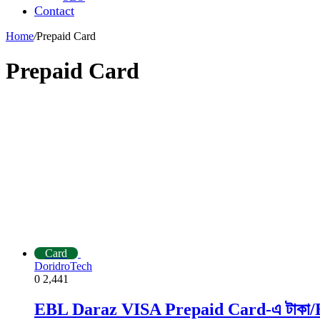
Contact
Home
/
Prepaid Card
Prepaid Card
Card
DoridroTech
0
2,441
EBL Daraz VISA Prepaid Card-এ টাকা/BD