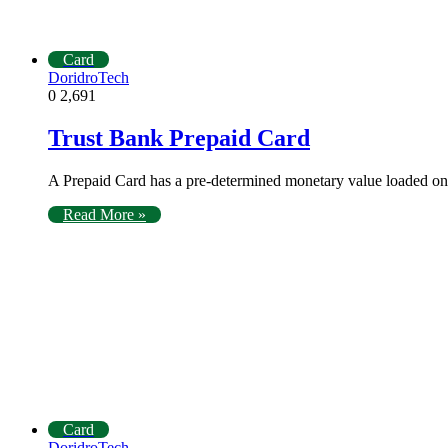
Card
DoridroTech
0
2,691
Trust Bank Prepaid Card
A Prepaid Card has a pre-determined monetary value loaded on
Read More »
Card
DoridroTech