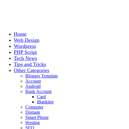
Home
Web Design
Wordpress
PHP Script
Tech News
Tips and Tricks
Other Categories
Blogger Template
Account
Android
Bank Account
Card
iBanking
Computer
Domain
Smart Phone
Hosting
SEO