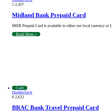
1
2,457
Midland Bank Prepaid Card
MDB Prepaid Card is available in either our local currency or
Read More »
Card
DoridroTech
0
2,622
BRAC Bank Travel Prepaid Card