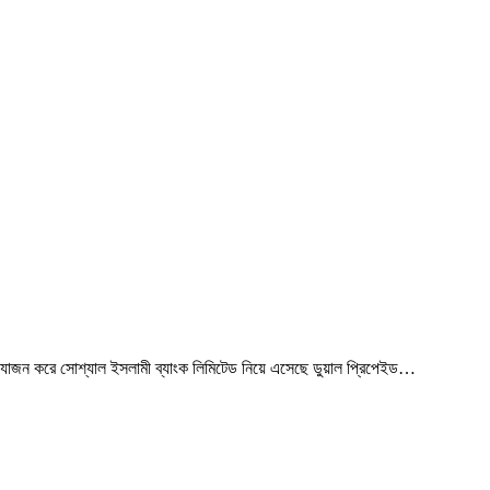
যোজন করে সোশ্যাল ইসলামী ব্যাংক লিমিটেড নিয়ে এসেছে ডুয়াল প্রিপেইড…