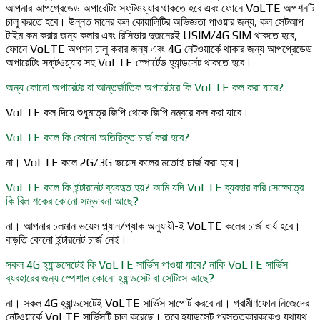
আপনার আপগ্রেডেড অপারেটিং সফ্‌টওয়্যার থাকতে হবে এবং ফোনে VoLTE অপশনটি
চালু করতে হবে। উন্নত মানের কল কোয়ালিটির অভিজ্ঞতা পাওয়ার জন্য, কল সেটআপ
টাইম কম করার জন্য কলার এবং রিসিভার দুজনেরই USIM/4G SIM থাকতে হবে,
ফোনে VoLTE অপশন চালু করার জন্য এবং 4G নেটওয়ার্কে থাকার জন্য আপগ্রেডেড
অপারেটিং সফ্‌টওয়্যার সহ VoLTE স্পোর্টেড হ্যান্ডসেট থাকতে হবে।
অন্য কোনো অপারেটর বা আন্তর্জাতিক অপারেটরে কি VoLTE কল করা যাবে?
VoLTE কল দিয়ে শুধুমাত্র জিপি থেকে জিপি নম্বরে কল করা যাবে।
VoLTE কলে কি কোনো অতিরিক্ত চার্জ করা হবে?
না। VoLTE কলে 2G/3G ভয়েস কলের মতোই চার্জ করা হবে।
VoLTE কলে কি ইন্টারনেট ব্যবহৃত হয়? আমি যদি VoLTE ব্যবহার করি সেক্ষেত্রে
কি বিল শকের কোনো সম্ভাবনা আছে?
না। আপনার চলমান ভয়েস প্ল্যান/প্যাক অনুযায়ী-ই VoLTE কলের চার্জ ধার্য হবে।
বাড়তি কোনো ইন্টারনেট চার্জ নেই।
সকল 4G হ্যান্ডসেটেই কি VoLTE সার্ভিস পাওয়া যাবে? নাকি VoLTE সার্ভিস
ব্যবহারের জন্য স্পেশাল কোনো হ্যান্ডসেট বা সেটিংস আছে?
না। সকল 4G হ্যান্ডসেটেই VoLTE সার্ভিস সাপোর্ট করবে না। গ্রামীণফোন নিজেদের
নেটওয়ার্কে VoLTE সার্ভিসটি চালু করেছে। তবে হ্যান্ডসেট প্রস্তুতকারককেও যথাযথ