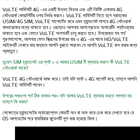
VoLTE সার্ভিসটি 4G -এর একটি উন্নত ফিচার এবং এটি নির্দিষ্ট এলাকার 4G
নেটওয়ার্ক কোয়ালিটির ওপর নির্ভর করবে। VoLTE সার্ভিসটি নিতে হলে গ্রাহকের
USIM/4G SIM, VoLTE সাপোর্টেড করে এমন হ্যান্ডসেট লাগবে 4G নেটওয়ার্ক
কাভারেজের মধ্যে থাকতে হবে। এছাড়াও আপনার আপগ্রেডেড অপারেটিং সফ্‌টওয়্যার
থাকতে হবে এবং ফোনে VoLTE অপশনটি চালু করতে হবে। উপরোক্ত সব শর্ত
পূরণসাপেক্ষে, আপনার ফোন স্ক্রিনের উপরের বার এ 4G -এর সাথে HD/VoLTE
আইকনটি দেখাবে যার মাধ্যমে আপনি বুঝতে পারবেন যে আপনি VoLTE কল করার জন্য
প্রস্তুত।
ডুয়েল SIM হ্যান্ডসেট এর স্লট ২ এ আমার USIM টি ব্যবহার করলে কী VoLTE
নেটওয়ার্ক পাবো?
VoLTE 4G নেটওয়ার্কে কাজ করে। তাই যদি স্লট ২ 4G সাপোর্ট করে, তাহলে আপনি
VoLTE সার্ভিসটি পাবেন।
উপরের সবগুলো শর্ত ঠিক থাকার পরও যদি আমার VoLTE ব্যবহার করতে সমস্যা হয়
তাহলে কি করব?
সেক্ষেত্রে হ্যান্ডসেটের অ্যারোপ্লেন মোডটি অন বা অফ করে চেক করে দেখতে হবে যে
OS আপডেটের পরে ক্যারিয়ার বান্ডেলটি পুশ করা হয়েছে কিনা।