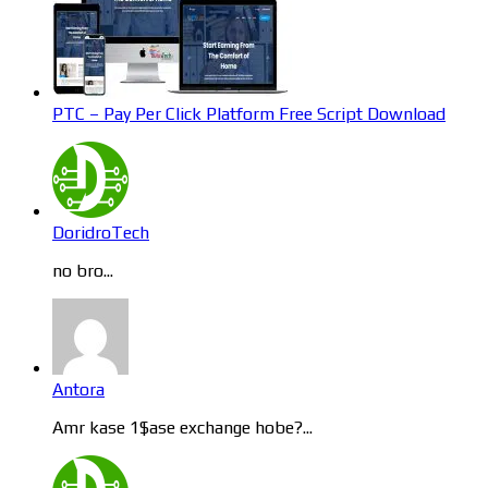
PTC – Pay Per Click Platform Free Script Download
DoridroTech
no bro...
Antora
Amr kase 1$ase exchange hobe?...