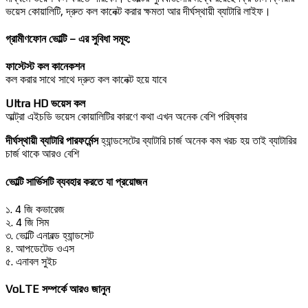
ভয়েস কোয়ালিটি, দ্রুত কল কানেক্ট করার ক্ষমতা আর দীর্ঘস্থায়ী ব্যাটারি লাইফ।
গ্রামীণফোন ভোল্টি – এর সুবিধা সমূহ:
ফাস্টেস্ট কল কানেকশন
কল করার সাথে সাথে দ্রুত কল কানেক্ট হয়ে যাবে
Ultra HD ভয়েস কল
আল্ট্রা এইচডি ভয়েস কোয়ালিটির কারণে কথা এখন অনেক বেশি পরিষ্কার
দীর্ঘস্থায়ী ব্যাটারি পারফর্মেন্স
হ্যান্ডসেটের ব্যাটারি চার্জ অনেক কম খরচ হয় তাই ব্যাটারির
চার্জ থাকে আরও বেশি
ভোল্টি সার্ভিসটি ব্যবহার করতে যা প্রয়োজন
১. 4 জি কভারেজ
২. 4 জি সিম
৩. ভোল্টি এনাবল্ড হ্যান্ডসেট
৪. আপডেটেড ওএস
৫. এনাবল সুইচ
VoLTE সম্পর্কে আরও জানুন