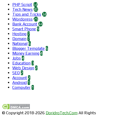
PHP Script
64
Tech News
40
Tips and Tricks
34
Wordpress
29
Bank Account
44
Smart Phone
9
Hosting
7
Domain
7
National
6
Blogger Template
6
Money Earning
4
Jobs
4
Education
3
Web Design
2
SEO
2
Account
2
Android
1
Computer
1
Find us on Facebook
© Copyright 2018-2026
DoridroTech.Com
All Rights