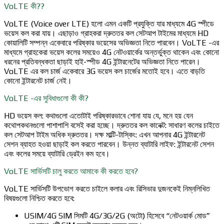
VoLTE কী??
VoLTE (Voice over LTE) হলো এমন একটি প্রযুক্তি যার মাধ্যমে 4G স্পীডে
ভয়েস কল করা যায়। এছাড়াও গ্রাহকরা দ্রুততর কল সেটআপ টাইমের মাধ্যমে HD
কোয়ালিটি সম্পন্ন একেবারে পরিষ্কার ভয়েসের অভিজ্ঞতা নিতে পারবেন। VoLTE -এর
মাধ্যমে গ্রাহকেরা ভয়েস কলের সময়েও 4G নেটওয়ার্কের অন্তর্ভুক্ত থাকেন এবং কোনো
ধরনের প্রতিবন্ধকতা ছাড়াই হাই-স্পীড 4G ইন্টারনেটের অভিজ্ঞতা নিতে পারেন।
VoLTE এর কল চার্জ একেবারে 3G ভয়েস কল চার্জের মতোই হবে। এতে বাড়তি
কোনো ইন্টারনেট চার্জ নেই।
VoLTE -এর সুবিধাগুলো কী কী?
HD ভয়েস কল: কথাগুলো এতোটাই পরিষ্কারভাবে শোনা যায় যে, মনে হয় যেন
কথোপকথনগুলো পাশাপাশি বসেই করা হচ্ছে। দ্রুততর কল কানেক্ট: সাধারণ কলের চাইতে
কল সেটআপ টাইম অধিক দ্রুততর। দক্ষ মাল্টি-টাস্কিং: এখন আপনার 4G ইন্টারনেট
সেশন ব্যাহত হওয়া ছাড়াই কল করতে পারবেন। উন্নত ব্যাটারি লাইফ: ইন্টারনেট সেশন
এবং কলের সময়ে ব্যাটারি ড্রেইন কম হবে।
VoLTE সার্ভিসটি চালু করতে আমাকে কী করতে হবে?
VoLTE সার্ভিসটি উপভোগ করতে চাইলে কলার এবং রিসিভার দুজনকেই নিম্নলিখিত
বিষয়গুলো নিশ্চিত করতে হবে:
USIM/4G SIM সিমটি 4G/3G/2G (অটো) হিসেবে “নেটওয়ার্ক মোড”