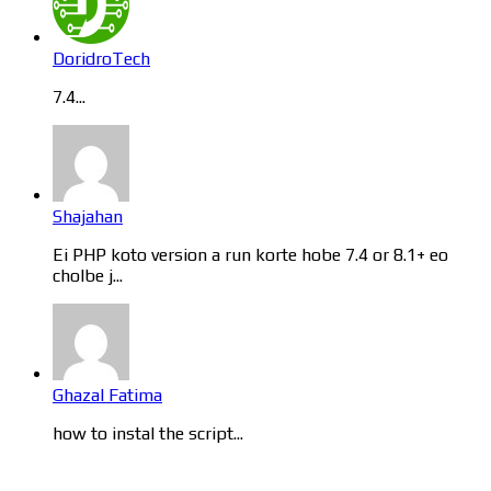
DoridroTech
7.4...
Shajahan
Ei PHP koto version a run korte hobe 7.4 or 8.1+ eo
cholbe j...
Ghazal Fatima
how to instal the script...
Categories