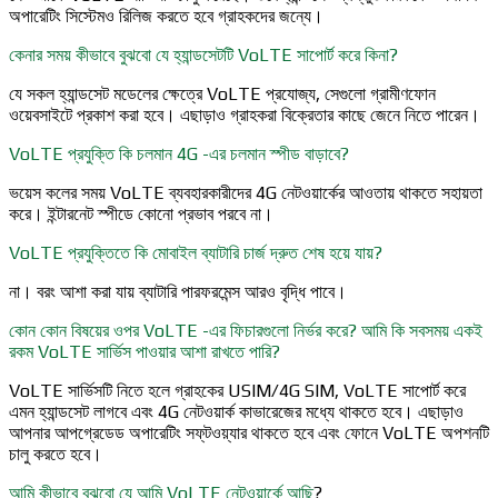
অপারেটিং সিস্টেমও রিলিজ করতে হবে গ্রাহকদের জন্যে।
কেনার সময় কীভাবে বুঝবো যে হ্যান্ডসেটটি VoLTE সাপোর্ট করে কিনা?
যে সকল হ্যান্ডসেট মডেলের ক্ষেত্রে VoLTE প্রযোজ্য, সেগুলো গ্রামীণফোন
ওয়েবসাইটে প্রকাশ করা হবে। এছাড়াও গ্রাহকরা বিক্রেতার কাছে জেনে নিতে পারেন।
VoLTE প্রযুক্তি কি চলমান 4G -এর চলমান স্পীড বাড়াবে?
ভয়েস কলের সময় VoLTE ব্যবহারকারীদের 4G নেটওয়ার্কের আওতায় থাকতে সহায়তা
করে। ইন্টারনেট স্পীডে কোনো প্রভাব পরবে না।
VoLTE প্রযুক্তিতে কি মোবাইল ব্যাটারি চার্জ দ্রুত শেষ হয়ে যায়?
না। বরং আশা করা যায় ব্যাটারি পারফরমেন্স আরও বৃদ্ধি পাবে।
কোন কোন বিষয়ের ওপর VoLTE -এর ফিচারগুলো নির্ভর করে? আমি কি সবসময় একই
রকম VoLTE সার্ভিস পাওয়ার আশা রাখতে পারি?
VoLTE সার্ভিসটি নিতে হলে গ্রাহকের USIM/4G SIM, VoLTE সাপোর্ট করে
এমন হ্যান্ডসেট লাগবে এবং 4G নেটওয়ার্ক কাভারেজের মধ্যে থাকতে হবে। এছাড়াও
আপনার আপগ্রেডেড অপারেটিং সফ্‌টওয়্যার থাকতে হবে এবং ফোনে VoLTE অপশনটি
চালু করতে হবে।
আমি কীভাবে বুঝবো যে আমি VoLTE নেটওয়ার্কে আছি
?