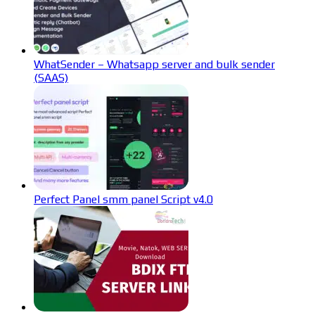
WhatSender – Whatsapp server and bulk sender
(SAAS)
Perfect Panel smm panel Script v4.0