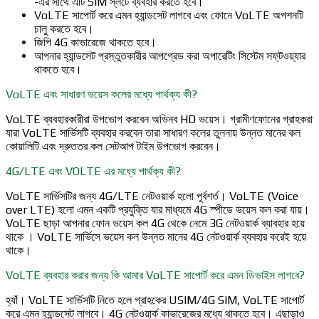
-এর সাথে এটি SIM স্লটে ব্যবহার করতে হবে।
VoLTE সাপোর্ট করে এমন হ্যান্ডসেট লাগবে এবং ফোনে VoLTE অপশনটি
চালু করতে হবে।
জিপি 4G কাভারেজে থাকতে হবে।
আপনার হ্যান্ডসেট প্রস্তুতকারীর আপগ্রেড করা অপারেটিং সিস্টেম সফ্‌টওয়্যার
থাকতে হবে।
VoLTE এবং সাধারণ ভয়েস কলের মধ্যে পার্থক্য কী?
VoLTE ব্যবহারকারীরা উপভোগ করবেন অভিনব HD ভয়েস। গ্রামীণফোনের গ্রাহকরা
যারা VoLTE সার্ভিসটি ব্যবহার করবেন তারা সাধারণ কলের তুলনায় উন্নত মানের কল
কোয়ালিটি এবং দ্রুততর কল সেটআপ টাইম উপভোগ করবেন।
4G/LTE এবং VOLTE এর মধ্যে পার্থক্য কী?
VoLTE সার্ভিসটির জন্য 4G/LTE নেটওয়ার্ক হলো পূর্বশর্ত। VoLTE (Voice
over LTE) হলো এমন একটি প্রযুক্তি যার মাধ্যমে 4G স্পীডে ভয়েস কল করা যায়।
VoLTE ছাড়া আপনার ফোন ভয়েস কল 4G থেকে নেমে 3G নেটওয়ার্ক ব্যাবহার হয়ে
থাকে । VoLTE সার্ভিসে ভয়েস কল উন্নত মানের 4G নেটওয়ার্ক ব্যবহার করেই হয়ে
থাকে।
VoLTE ব্যবহার করার জন্য কি আমার VoLTE সাপোর্ট করে এমন ডিভাইস লাগবে?
হ্যাঁ। VoLTE সার্ভিসটি নিতে হলে গ্রাহকের USIM/4G SIM, VoLTE সাপোর্ট
করে এমন হ্যান্ডসেট লাগবে। 4G নেটওয়ার্ক কাভারেজের মধ্যে থাকতে হবে। এছাড়াও