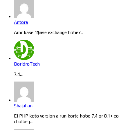
Antora
Amr kase 1$ase exchange hobe?...
DoridroTech
7.4...
Shajahan
Ei PHP koto version a run korte hobe 7.4 or 8.1+ eo
cholbe j...