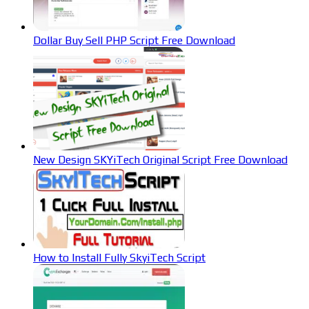
Dollar Buy Sell PHP Script Free Download
New Design SKYiTech Original Script Free Download
How to Install Fully SkyiTech Script