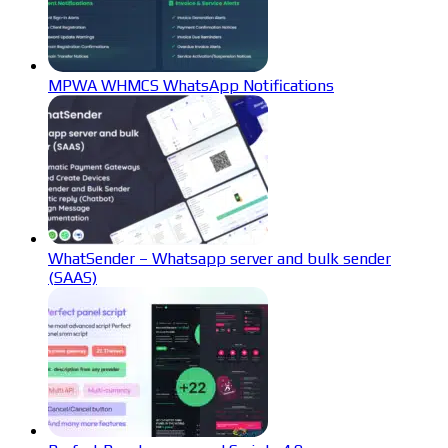
MPWA WHMCS WhatsApp Notifications
WhatSender – Whatsapp server and bulk sender
(SAAS)