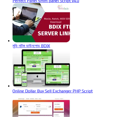
Perfect Panel smm panel Script v4.0
মুভি নাটক ডাউনলোড BDIX
Online Dollar Buy Sell Exchanger PHP Script