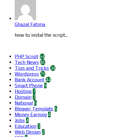
Ghazal Fatima
how to instal the script...
Categories
PHP Script
64
Tech News
40
Tips and Tricks
34
Wordpress
29
Bank Account
44
Smart Phone
9
Hosting
7
Domain
7
National
6
Blogger Template
6
Money Earning
4
Jobs
4
Education
3
Web Design
2