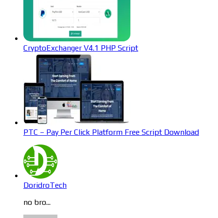
CryptoExchanger V4.1 PHP Script
PTC – Pay Per Click Platform Free Script Download
DoridroTech
no bro...