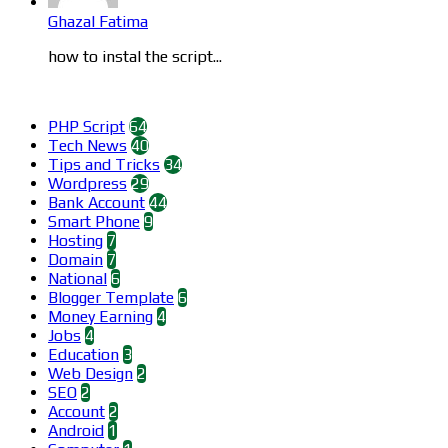
Ghazal Fatima
how to instal the script...
Categories
PHP Script
64
Tech News
40
Tips and Tricks
34
Wordpress
29
Bank Account
44
Smart Phone
9
Hosting
7
Domain
7
National
6
Blogger Template
6
Money Earning
4
Jobs
4
Education
3
Web Design
2
SEO
2
Account
2
Android
1