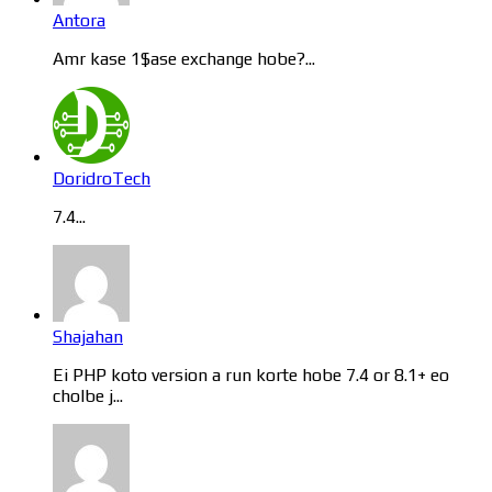
Antora
Amr kase 1$ase exchange hobe?...
DoridroTech
7.4...
Shajahan
Ei PHP koto version a run korte hobe 7.4 or 8.1+ eo
cholbe j...