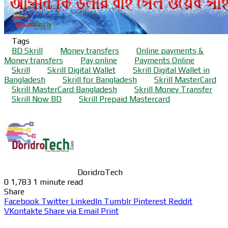
Tags
BD Skrill
Money transfers
Online payments &
Money transfers
Pay online
Payments Online
Skrill
Skrill Digital Wallet
Skrill Digital Wallet in
Bangladesh
Skrill for Bangladesh
Skrill MasterCard
Skrill MasterCard Bangladesh
Skrill Money Transfer
Skrill Now BD
Skrill Prepaid Mastercard
DoridroTech
0
1,783
1 minute read
Share
Facebook
Twitter
LinkedIn
Tumblr
Pinterest
Reddit
VKontakte
Share via Email
Print