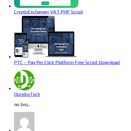
CryptoExchanger V4.1 PHP Script
PTC – Pay Per Click Platform Free Script Download
DoridroTech
no bro...