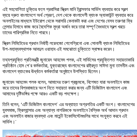
এই সহযোগিতা চুক্তির ফলে প্রবাসিরা স্ক্রিল মানি ট্রান্সফার সার্ভিস ব্যবহার করে স্বল্প
ব্যয়ে দ্রুত বাংলাদেশে অর্থ প্রেরণ, দেশ থেকে বাংলাদেশী ব্যাংক অ্যাকাউন্ট ব্যবহার করে
অনলাইনের মাধ্যমে ইউরোপ থেকে সরাসরি কেনাকটা করা এবং দেশের যেসব তরুণরা ফ্রি
লেন্সার হিসাবে কাজ করে বৈদেশিক মুদ্রা অর্জন করে তারা সম্পূর্ণ বৈধভাবে স্বল্প খরচে
তাদের পারিশ্রমিক নিতে পারবে।
স্ক্রিল লিমিটেডের প্রধান নির্বাহী লরেনজো পেলেগ্রিনো এবং সোনালী ব্যাংক লিমিটেডের
উপ-মহাব্যবস্থাপক আবদুল ওয়াহাব এই সমঝোতা চুক্তিতে স্বাক্ষর করেন।
তথ্যপ্রযুক্তি প্রতিমন্ত্রী জুনায়েদ আহমেদ পলক, এই সার্ভিসের প্রযুক্তিগত সহায়তাকারি
প্রতিষ্ঠান হোম পে’র কর্মকর্তারা, যুক্তরাজ্যে বাংলাদেশের রাষ্ট্রদূত সাঈদা মুনা তাসনীম এবং
বাংলাদেশ ব্যাংকের ঊর্ধ্বতন কর্মকর্তারা অনুষ্ঠানে উপস্থিত ছিলেন।
জুনায়েদ আহমেদ পলক বলেন, আমাদের তরুণ প্রজন্মকে, বিশেষত যারা অনলাইনে কাজ
করে তাদের বিশ্ববাজারে অংশ নিতে সহায়তা করার জন্য এটি ডিজিটাল বাংলাদেশ এবং
আমাদের দৃষ্টিভঙ্গির পক্ষে আরও একটি বড় পদক্ষেপ।
তিনি বলেন, ‘এটি ডিজিটাল বাংলাদেশ’ এর অব্যাহত অগ্রগতির একটি অংশ। বাংলাদেশের
যুবসমাজ, ফ্রিল্যান্সার এবং অন্যান্য নাগরিককে অনলাইনে বৈশ্বিক অর্থ আদান প্রদান
এবং অনলাইন বাজার ব্যবস্থা এবং মার্চেন্ট ইকোসিস্টেমগুলির সাথে সংযুক্ত করবে এই
সার্ভিস।’