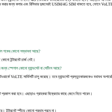
 কম করার জন্য কলার এবং রিসিভার দুজনেরই USIM/4G SIM থাকতে হবে, ফোনে VoLTE অ
 বিল শকের কোনো সম্ভাবনা আছে?
 কোনো ইন্টারনেট চার্জ নেই।
 জন্য স্পেশাল কোনো হ্যান্ডসেট বা সেটিংস আছে?
ওয়ার্কে VoLTE সার্ভিসটি চালু করেছে। তবে হ্যান্ডসেট প্রস্তুতকারককেও যথাযথ অপারে
ে প্রকাশ করা হবে। এছাড়াও গ্রাহকরা বিক্রেতার কাছে জেনে নিতে পারেন।
ে। ইন্টারনেট স্পীডে কোনো প্রভাব পরবে না।