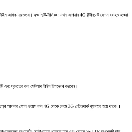
 অধিক দ্রুততর। দক্ষ মাল্টি-টাস্কিং: এখন আপনার 4G ইন্টারনেট সেশন ব্যাহত হওয়া
়ালিটি এবং দ্রুততর কল সেটআপ টাইম উপভোগ করবেন।
ড়া আপনার ফোন ভয়েস কল 4G থেকে নেমে 3G নেটওয়ার্ক ব্যাবহার হয়ে থাকে ।
 আপগ্রেডেড অপারেটিং সফ্‌টওয়্যার থাকতে হবে এবং ফোনে VoLTE অপশনটি চালু