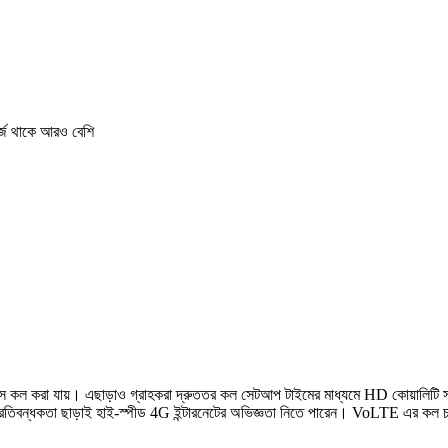
চার্জ থাকে আরও বেশি
কল করা যায়। এছাড়াও গ্রাহকরা দ্রুততর কল সেটআপ টাইমের মাধ্যমে HD কোয়ালিটি সম
প্রতিবন্ধকতা ছাড়াই হাই-স্পীড 4G ইন্টারনেটের অভিজ্ঞতা নিতে পারেন। VoLTE এর কল চা