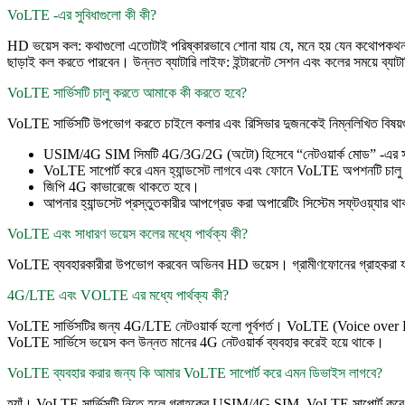
VoLTE -এর সুবিধাগুলো কী কী?
HD ভয়েস কল: কথাগুলো এতোটাই পরিষ্কারভাবে শোনা যায় যে, মনে হয় যেন কথোপকথনগু
ছাড়াই কল করতে পারবেন। উন্নত ব্যাটারি লাইফ: ইন্টারনেট সেশন এবং কলের সময়ে ব্যাট
VoLTE সার্ভিসটি চালু করতে আমাকে কী করতে হবে?
VoLTE সার্ভিসটি উপভোগ করতে চাইলে কলার এবং রিসিভার দুজনকেই নিম্নলিখিত বিষয়গ
USIM/4G SIM সিমটি 4G/3G/2G (অটো) হিসেবে “নেটওয়ার্ক মোড” -এর সা
VoLTE সাপোর্ট করে এমন হ্যান্ডসেট লাগবে এবং ফোনে VoLTE অপশনটি চাল
জিপি 4G কাভারেজে থাকতে হবে।
আপনার হ্যান্ডসেট প্রস্তুতকারীর আপগ্রেড করা অপারেটিং সিস্টেম সফ্‌টওয়্যার 
VoLTE এবং সাধারণ ভয়েস কলের মধ্যে পার্থক্য কী?
VoLTE ব্যবহারকারীরা উপভোগ করবেন অভিনব HD ভয়েস। গ্রামীণফোনের গ্রাহকরা যার
4G/LTE এবং VOLTE এর মধ্যে পার্থক্য কী?
VoLTE সার্ভিসটির জন্য 4G/LTE নেটওয়ার্ক হলো পূর্বশর্ত। VoLTE (Voice over L
VoLTE সার্ভিসে ভয়েস কল উন্নত মানের 4G নেটওয়ার্ক ব্যবহার করেই হয়ে থাকে।
VoLTE ব্যবহার করার জন্য কি আমার VoLTE সাপোর্ট করে এমন ডিভাইস লাগবে?
হ্যাঁ। VoLTE সার্ভিসটি নিতে হলে গ্রাহকের USIM/4G SIM, VoLTE সাপোর্ট করে এ