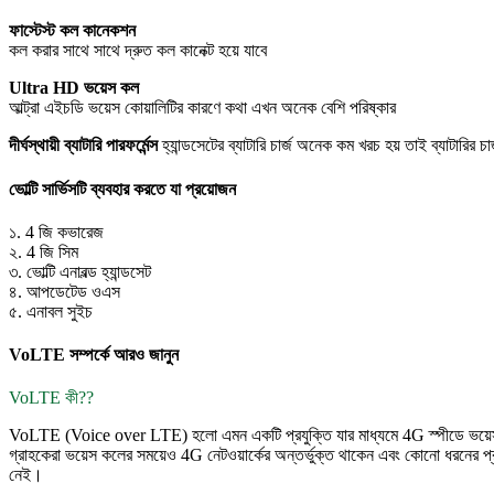
ফাস্টেস্ট কল কানেকশন
কল করার সাথে সাথে দ্রুত কল কানেক্ট হয়ে যাবে
Ultra HD ভয়েস কল
আল্ট্রা এইচডি ভয়েস কোয়ালিটির কারণে কথা এখন অনেক বেশি পরিষ্কার
দীর্ঘস্থায়ী ব্যাটারি পারফর্মেন্স
হ্যান্ডসেটের ব্যাটারি চার্জ অনেক কম খরচ হয় তাই ব্যাটারির 
ভোল্টি সার্ভিসটি ব্যবহার করতে যা প্রয়োজন
১. 4 জি কভারেজ
২. 4 জি সিম
৩. ভোল্টি এনাবল্ড হ্যান্ডসেট
৪. আপডেটেড ওএস
৫. এনাবল সুইচ
VoLTE সম্পর্কে আরও জানুন
VoLTE কী??
VoLTE (Voice over LTE) হলো এমন একটি প্রযুক্তি যার মাধ্যমে 4G স্পীডে ভয়েস 
গ্রাহকেরা ভয়েস কলের সময়েও 4G নেটওয়ার্কের অন্তর্ভুক্ত থাকেন এবং কোনো ধরনের 
নেই।