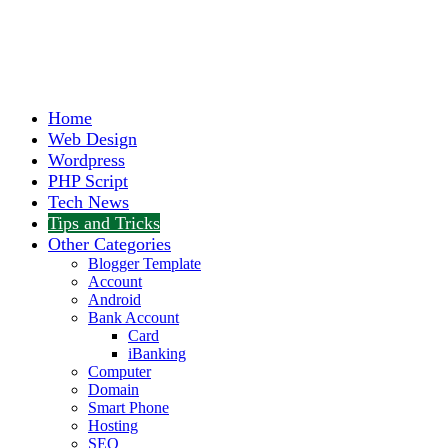
Home
Web Design
Wordpress
PHP Script
Tech News
Tips and Tricks
Other Categories
Blogger Template
Account
Android
Bank Account
Card
iBanking
Computer
Domain
Smart Phone
Hosting
SEO