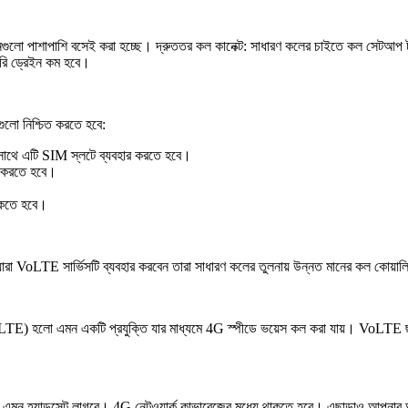
লো পাশাপাশি বসেই করা হচ্ছে। দ্রুততর কল কানেক্ট: সাধারণ কলের চাইতে কল সেটআপ টাইম
ারি ড্রেইন কম হবে।
ুলো নিশ্চিত করতে হবে:
থে এটি SIM স্লটে ব্যবহার করতে হবে।
ু করতে হবে।
থাকতে হবে।
া VoLTE সার্ভিসটি ব্যবহার করবেন তারা সাধারণ কলের তুলনায় উন্নত মানের কল কোয
TE) হলো এমন একটি প্রযুক্তি যার মাধ্যমে 4G স্পীডে ভয়েস কল করা যায়। VoLTE ছা
মন হ্যান্ডসেট লাগবে। 4G নেটওয়ার্ক কাভারেজের মধ্যে থাকতে হবে। এছাড়াও আপনার