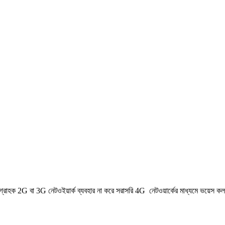
গ্রাহক 2G বা 3G নেটওইয়ার্ক ব্যবহার না করে সরাসরি 4G নেটওয়ার্কের মাধ্যমে ভয়েস কল কর