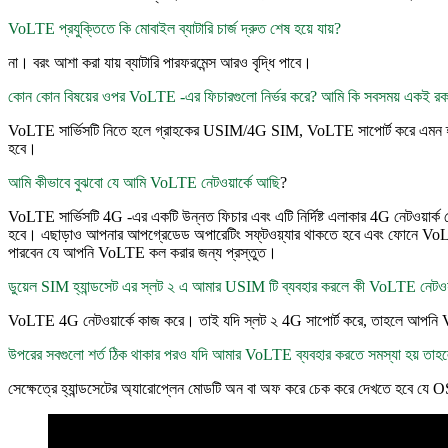
VoLTE প্রযুক্তিতে কি মোবাইল ব্যাটারি চার্জ দ্রুত শেষ হয়ে যায়?
না। বরং আশা করা যায় ব্যাটারি পারফরমেন্স আরও বৃদ্ধি পাবে।
কোন কোন বিষয়ের ওপর VoLTE -এর ফিচারগুলো নির্ভর করে? আমি কি সবসময় একই রকম
VoLTE সার্ভিসটি নিতে হলে গ্রাহকের USIM/4G SIM, VoLTE সাপোর্ট করে এমন হ্যা
হবে।
আমি কীভাবে বুঝবো যে আমি VoLTE নেটওয়ার্কে আছি
?
VoLTE সার্ভিসটি 4G -এর একটি উন্নত ফিচার এবং এটি নির্দিষ্ট এলাকার 4G নেটওয়ার
হবে। এছাড়াও আপনার আপগ্রেডেড অপারেটিং সফ্‌টওয়্যার থাকতে হবে এবং ফোনে VoL
পারবেন যে আপনি VoLTE কল করার জন্য প্রস্তুত।
ডুয়েল SIM হ্যান্ডসেট এর স্লট ২ এ আমার USIM টি ব্যবহার করলে কী VoLTE নেটওয়
VoLTE 4G নেটওয়ার্কে কাজ করে। তাই যদি স্লট ২ 4G সাপোর্ট করে, তাহলে আপনি 
উপরের সবগুলো শর্ত ঠিক থাকার পরও যদি আমার VoLTE ব্যবহার করতে সমস্যা হয় তাহ
সেক্ষেত্রে হ্যান্ডসেটের অ্যারোপ্লেন মোডটি অন বা অফ করে চেক করে দেখতে হবে যে OS 