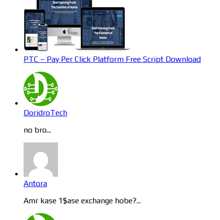
PTC – Pay Per Click Platform Free Script Download
DoridroTech
no bro...
Antora
Amr kase 1$ase exchange hobe?...