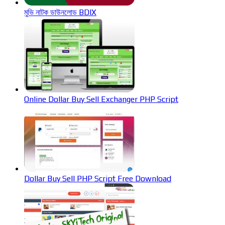
মুভি নাটক ডাউনলোড BDIX
Online Dollar Buy Sell Exchanger PHP Script
Dollar Buy Sell PHP Script Free Download