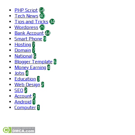
PHP Script
64
Tech News
40
Tips and Tricks
34
Wordpress
29
Bank Account
44
Smart Phone
9
Hosting
7
Domain
7
National
6
Blogger Template
6
Money Earning
4
Jobs
4
Education
3
Web Design
2
SEO
2
Account
2
Android
1
Computer
1
Find us on Facebook