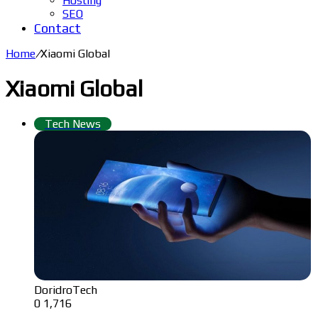
Hosting
SEO
Contact
Home
/
Xiaomi Global
Xiaomi Global
Tech News
DoridroTech
0
1,716