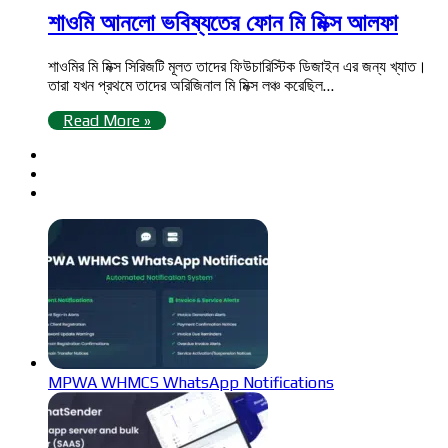
শাওমি আনলো ভবিষ্যতের ফোন মি মিক্স আলফা
শাওমির মি মিক্স সিরিজটি মূলত তাদের ফিউচারিস্টিক ডিজাইন এর জন্য খ্যাত।
তারা যখন প্রথমে তাদের অরিজিনাল মি মিক্স লঞ্চ করেছিল…
Read More »
MPWA WHMCS WhatsApp Notifications