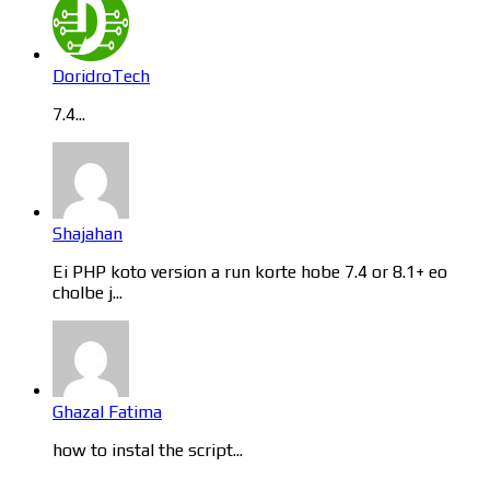
DoridroTech
7.4...
Shajahan
Ei PHP koto version a run korte hobe 7.4 or 8.1+ eo
cholbe j...
Ghazal Fatima
how to instal the script...
Categories