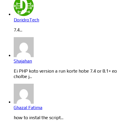
DoridroTech
7.4...
Shajahan
Ei PHP koto version a run korte hobe 7.4 or 8.1+ eo
cholbe j...
Ghazal Fatima
how to instal the script...
Categories