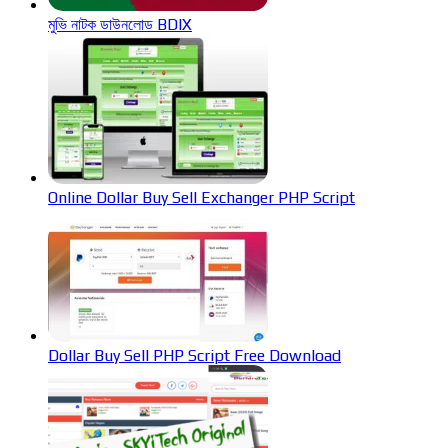
মুভি নাটক ডাউনলোড BDIX
Online Dollar Buy Sell Exchanger PHP Script
Dollar Buy Sell PHP Script Free Download