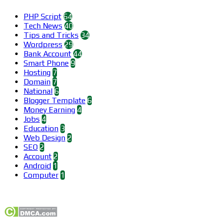
PHP Script
64
Tech News
40
Tips and Tricks
34
Wordpress
29
Bank Account
44
Smart Phone
9
Hosting
7
Domain
7
National
6
Blogger Template
6
Money Earning
4
Jobs
4
Education
3
Web Design
2
SEO
2
Account
2
Android
1
Computer
1
Find us on Facebook