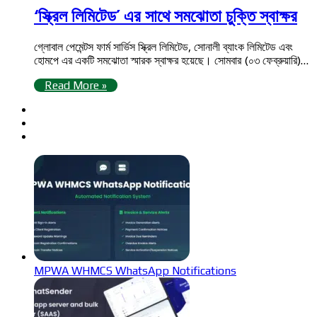
‘স্ক্রিল লিমিটেড’ এর সাথে সমঝোতা চুক্তি স্বাক্ষর
গ্লোবাল পেমেন্টস ফার্ম সার্ভিস স্ক্রিল লিমিটেড, সোনালী ব্যাংক লিমিটেড এবং
হোমপে এর একটি সমঝোতা স্মারক স্বাক্ষর হয়েছে। সোমবার (০৩ ফেব্রুয়ারি)…
Read More »
MPWA WHMCS WhatsApp Notifications