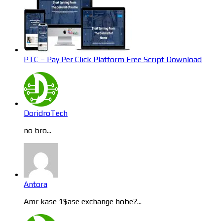
PTC – Pay Per Click Platform Free Script Download
DoridroTech
no bro...
Antora
Amr kase 1$ase exchange hobe?...