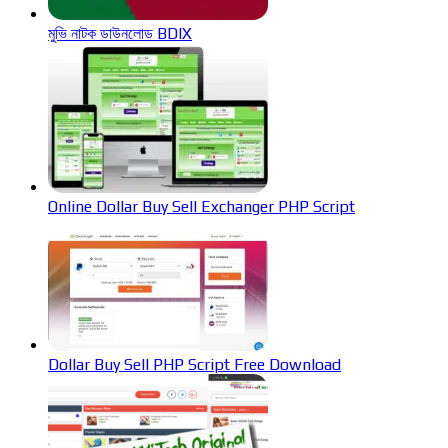
মুভি নাটক ডাউনলোড BDIX
Online Dollar Buy Sell Exchanger PHP Script
Dollar Buy Sell PHP Script Free Download