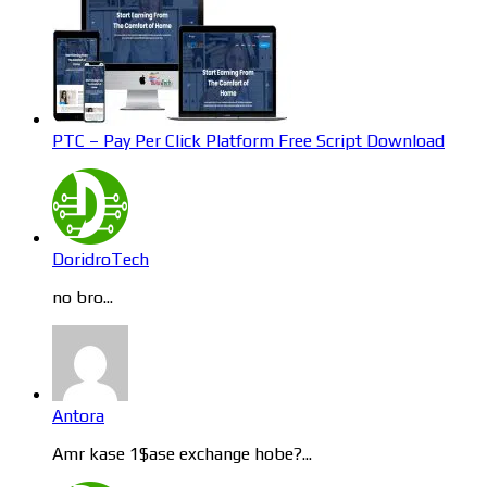
PTC – Pay Per Click Platform Free Script Download
DoridroTech
no bro...
Antora
Amr kase 1$ase exchange hobe?...