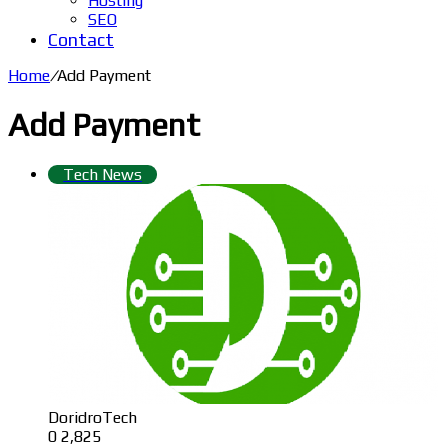
Hosting
SEO
Contact
Home
/
Add Payment
Add Payment
Tech News
DoridroTech
0
2,825