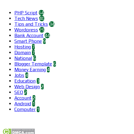
Categories
PHP Script
64
Tech News
40
Tips and Tricks
34
Wordpress
29
Bank Account
44
Smart Phone
9
Hosting
7
Domain
7
National
6
Blogger Template
6
Money Earning
4
Jobs
4
Education
3
Web Design
2
SEO
2
Account
2
Android
1
Computer
1
Find us on Facebook