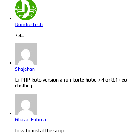
DoridroTech
7.4...
Shajahan
Ei PHP koto version a run korte hobe 7.4 or 8.1+ eo
cholbe j...
Ghazal Fatima
how to instal the script...