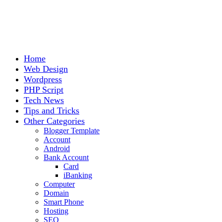
Home
Web Design
Wordpress
PHP Script
Tech News
Tips and Tricks
Other Categories
Blogger Template
Account
Android
Bank Account
Card
iBanking
Computer
Domain
Smart Phone
Hosting
SEO