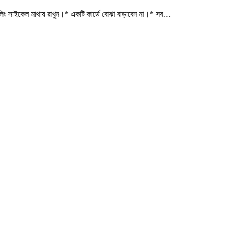
িলিং সাইকেল মাথায় রাখুন।* একটি কার্ডে বোঝা বাড়াবেন না।* সব…