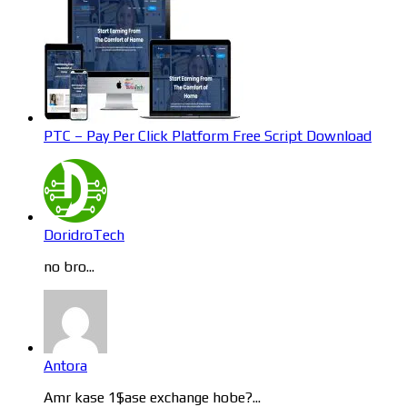
PTC – Pay Per Click Platform Free Script Download
DoridroTech
no bro...
Antora
Amr kase 1$ase exchange hobe?...