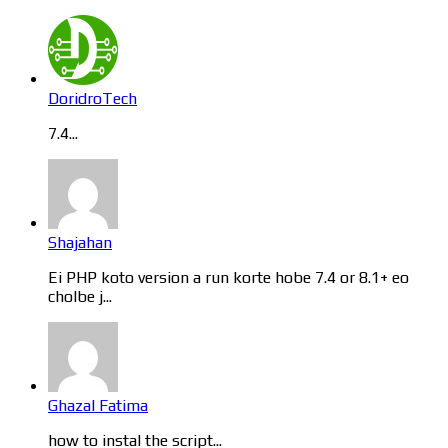
DoridroTech
7.4...
Shajahan
Ei PHP koto version a run korte hobe 7.4 or 8.1+ eo
cholbe j...
Ghazal Fatima
how to instal the script...