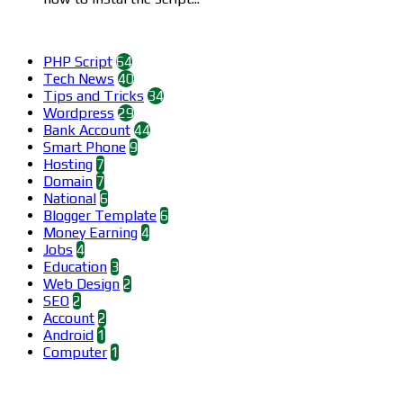
Categories
PHP Script
64
Tech News
40
Tips and Tricks
34
Wordpress
29
Bank Account
44
Smart Phone
9
Hosting
7
Domain
7
National
6
Blogger Template
6
Money Earning
4
Jobs
4
Education
3
Web Design
2
SEO
2
Account
2
Android
1
Computer
1
Find us on Facebook