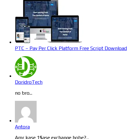
PTC – Pay Per Click Platform Free Script Download
DoridroTech
no bro...
Antora
Amr kase 1$ase exchange hobe?...