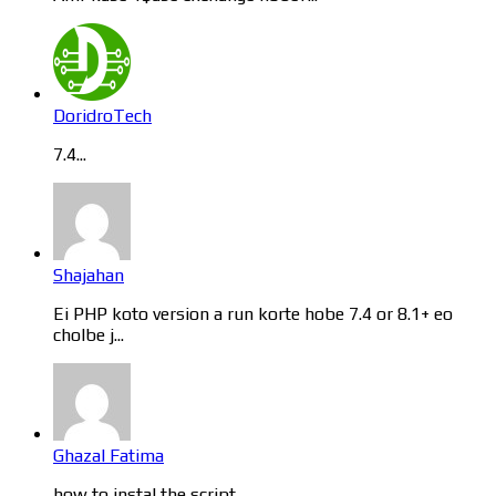
DoridroTech
7.4...
Shajahan
Ei PHP koto version a run korte hobe 7.4 or 8.1+ eo
cholbe j...
Ghazal Fatima
how to instal the script...