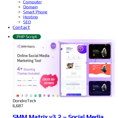
Computer
Domain
Smart Phone
Hosting
SEO
Contact
PHP Script
DoridroTech
6,687
SMM Matrix v3.2 – Social Media