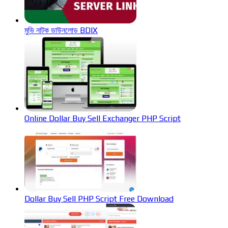
মুভি নাটক ডাউনলোড BDIX
Online Dollar Buy Sell Exchanger PHP Script
Dollar Buy Sell PHP Script Free Download