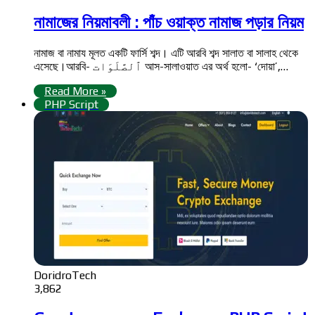
নামাজের নিয়মাবলী : পাঁচ ওয়াক্ত নামাজ পড়ার নিয়ম
নামাজ বা নামায মূলত একটি ফার্সি শব্দ। এটি আরবি শব্দ সালাত বা সালাহ থেকে
এসেছে।আরবি- ٱلصَّلَوَات‎‎ আস-সালাওয়াত এর অর্থ হলো- ‘দোয়া’,…
Read More »
PHP Script
DoridroTech
3,862