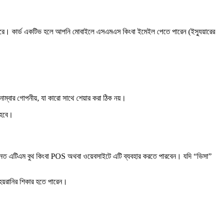
গতে পারে। কার্ড একটিভ হলে আপনি মোবাইলে এসএমএস কিংবা ইমেইল পেতে পারেন (ইস্যুয়ারের
াম্বার গোপনীয়, যা কারো সাথে শেয়ার করা ঠিক নয়।
ে হবে।
ড” চিহ্নিত এটিএম বুথ কিংবা POS অথবা ওয়েবসাইটে এটি ব্যবহার করতে পারবেন। যদি “ভিসা”
 হয়রানির শিকার হতে পারেন।