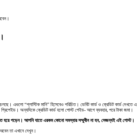
করবেন।
ন।
 চলছে। এগুলো “প্লাস্টিক মানি” হিসেবেও পরিচিত। ডেবিট কার্ড ও ক্রেডিট কার্ড দেখতে এ
এটা প্রিপেইড। অন্যদিকে ক্রেডিট কার্ড হলো পোস্ট পেইড- আগে ব্যবহার, পরে টাকা জমা।
ান্বিত হয়ে পড়েন। আপনি যাতে এরকম কোনো সমস্যার সম্মুখীন না হন, সেজন্যই এই পোস্ট।
ই করবেন তা এখানে দেখুন।