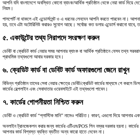
আপনি যদি বাংলাদেশে অবস্থিত কোনো ব্যাংক/আর্থিক প্রতিষ্ঠান থেকে নেয়া কার্ড দিয়ে দে
নিয়ম।
পাসপোর্ট না থাকলে এই এন্ডোর্সমেন্ট ও এ ধরনের লেনদেন আপনি করতে পারবেন না। আপনার পাসপ
হয়, তবে এটা অটোরিনিউ করারও সুযোগ আছে। সর্বোচ্চ কত ডলার এন্ডোর্স করানো যাবে,
৫. একাউন্টের তথ্য নিরাপদে সংরক্ষণ করুন
ডেবিট বা ক্রেডিট কার্ড নেয়ার সময় আপনার ব্যাংক বা আর্থিক প্রতিষ্ঠানে যেসব তথ্য সর
প্রাথমিক তথ্যগুলো আবার দরকার হবে।
৬. ক্রেডিট কার্ড বা ডেবিট কার্ড অফারগুলো জেনে রাখুন
বিভিন্ন প্রতিষ্ঠান তাদের সেবা নেয়ার ক্ষেত্রে ডেবিট/ক্রেডিট কার্ডের মাধ্যমে পে করলে 
কার্ডের হেল্পলাইন এবং সেবাদাতার ওয়েবসাইটে এই তথ্যগুলো পাবেন।
৭. কার্ডের গোপনীয়তা নিশ্চিত করুন
ডেবিট ও ক্রেডিট কার্ড “প্লাস্টিক মানি” নামেও পরিচিত। কারণ, এগুলো দিয়ে আপনার এ
অনলাইন ট্রানজেকশন করার জন্য কার্ডের এটিএম/POS পিন নম্বর দরকার হয়না। কার্ডের গায়ে
আপনার কার্ড বিশ্বস্ত ব্যক্তি ব্যতীত অন্য কারো হাতে দেবেন না।