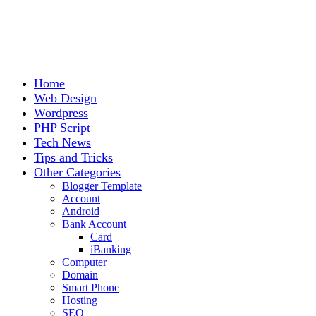
Home
Web Design
Wordpress
PHP Script
Tech News
Tips and Tricks
Other Categories
Blogger Template
Account
Android
Bank Account
Card
iBanking
Computer
Domain
Smart Phone
Hosting
SEO