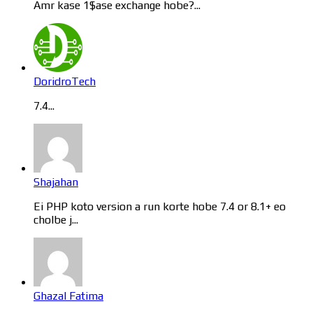
Amr kase 1$ase exchange hobe?...
DoridroTech
7.4...
Shajahan
Ei PHP koto version a run korte hobe 7.4 or 8.1+ eo
cholbe j...
Ghazal Fatima