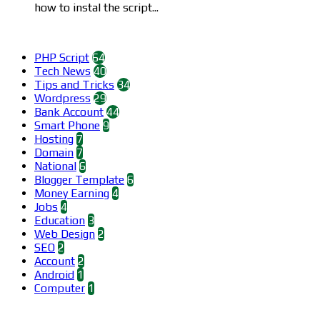
how to instal the script...
Categories
PHP Script
64
Tech News
40
Tips and Tricks
34
Wordpress
29
Bank Account
44
Smart Phone
9
Hosting
7
Domain
7
National
6
Blogger Template
6
Money Earning
4
Jobs
4
Education
3
Web Design
2
SEO
2
Account
2
Android
1
Computer
1
Find us on Facebook