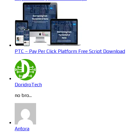
PTC – Pay Per Click Platform Free Script Download
DoridroTech
no bro...
Antora