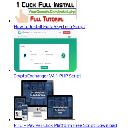
How to Install Fully SkyiTech Script
CryptoExchanger V4.1 PHP Script
PTC – Pay Per Click Platform Free Script Download