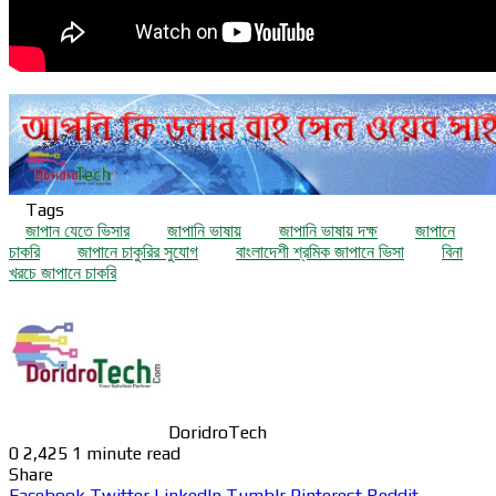
Tags
জাপান যেতে ভিসার
জাপানি ভাষায়
জাপানি ভাষায় দক্ষ
জাপানে
চাকরি
জাপানে চাকুরির সুযোগ
বাংলাদেশী শ্রমিক জাপানে ভিসা
বিনা
খরচে জাপানে চাকরি
DoridroTech
0
2,425
1 minute read
Share
Facebook
Twitter
LinkedIn
Tumblr
Pinterest
Reddit