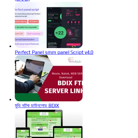
Perfect Panel smm panel Script v4.0
মুভি নাটক ডাউনলোড BDIX