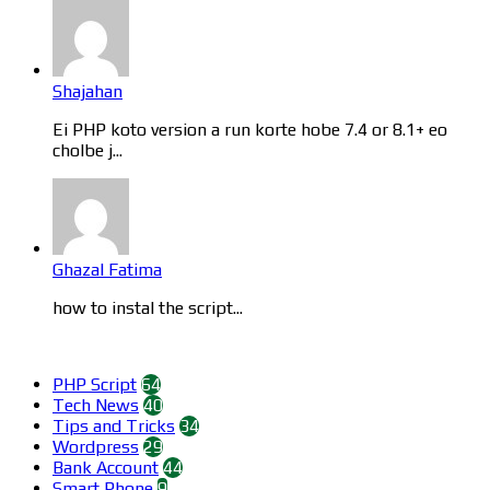
Shajahan
Ei PHP koto version a run korte hobe 7.4 or 8.1+ eo
cholbe j...
Ghazal Fatima
how to instal the script...
Categories
PHP Script
64
Tech News
40
Tips and Tricks
34
Wordpress
29
Bank Account
44
Smart Phone
9