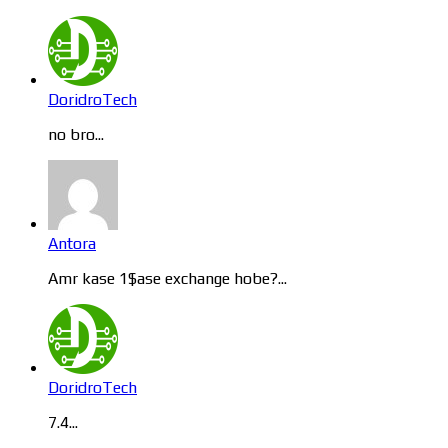
DoridroTech
no bro...
Antora
Amr kase 1$ase exchange hobe?...
DoridroTech
7.4...