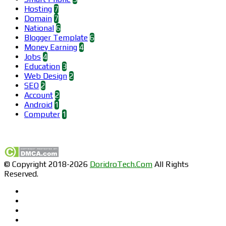
Hosting
7
Domain
7
National
6
Blogger Template
6
Money Earning
4
Jobs
4
Education
3
Web Design
2
SEO
2
Account
2
Android
1
Computer
1
Find us on Facebook
© Copyright 2018-2026
DoridroTech.Com
All Rights
Reserved.
Facebook
Twitter
Pinterest
LinkedIn