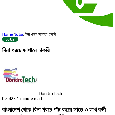
Home
/
Jobs
/
বিনা খরচে জাপানে চাকরি
Jobs
বিনা খরচে জাপানে চাকরি
DoridroTech
0
2,425
1 minute read
বাংলাদেশ
থেকে
বিনা
খরচে
পাঁচ
বছরে
সাড়ে
৩
লাখ
কর্মী