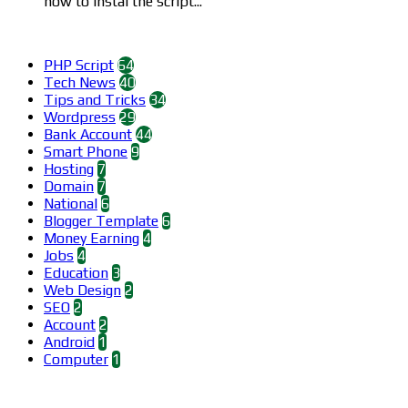
how to instal the script...
Categories
PHP Script
64
Tech News
40
Tips and Tricks
34
Wordpress
29
Bank Account
44
Smart Phone
9
Hosting
7
Domain
7
National
6
Blogger Template
6
Money Earning
4
Jobs
4
Education
3
Web Design
2
SEO
2
Account
2
Android
1
Computer
1
Find us on Facebook