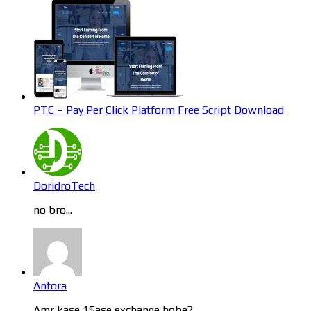
PTC – Pay Per Click Platform Free Script Download
DoridroTech
no bro...
Antora
Amr kase 1$ase exchange hobe?...