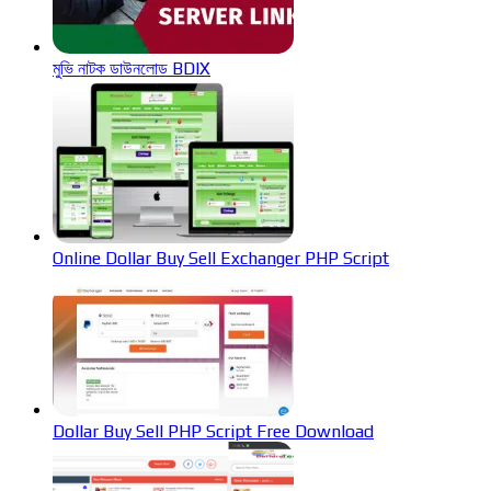
মুভি নাটক ডাউনলোড BDIX
Online Dollar Buy Sell Exchanger PHP Script
Dollar Buy Sell PHP Script Free Download