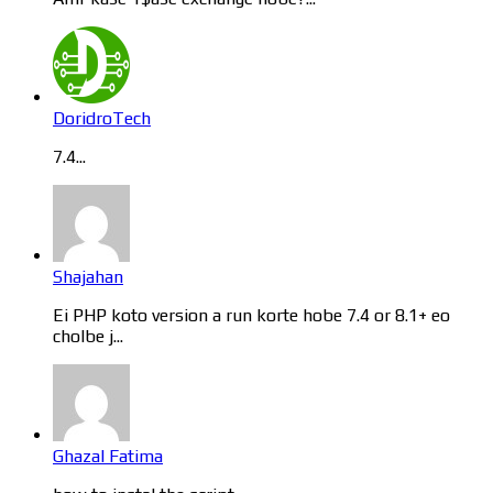
DoridroTech
7.4...
Shajahan
Ei PHP koto version a run korte hobe 7.4 or 8.1+ eo
cholbe j...
Ghazal Fatima