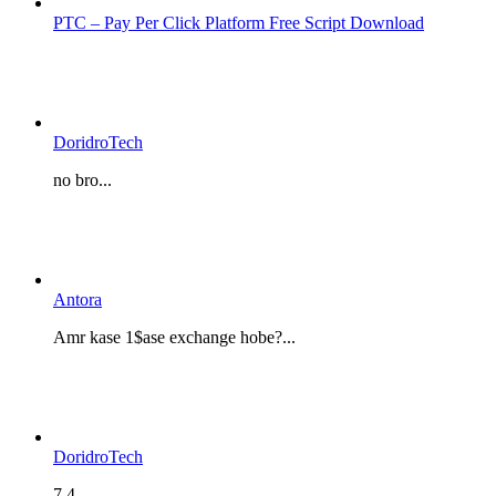
PTC – Pay Per Click Platform Free Script Download
DoridroTech
no bro...
Antora
Amr kase 1$ase exchange hobe?...
DoridroTech
7.4...