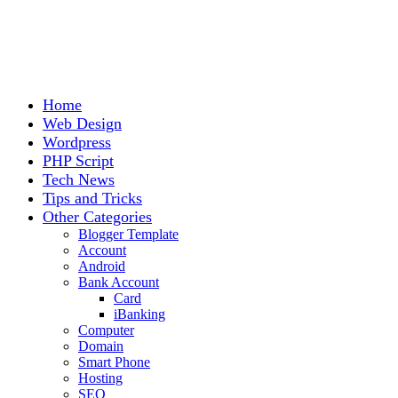
Home
Web Design
Wordpress
PHP Script
Tech News
Tips and Tricks
Other Categories
Blogger Template
Account
Android
Bank Account
Card
iBanking
Computer
Domain
Smart Phone
Hosting
SEO