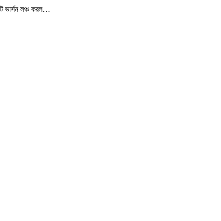
ট ভার্সন লঞ্চ করল…