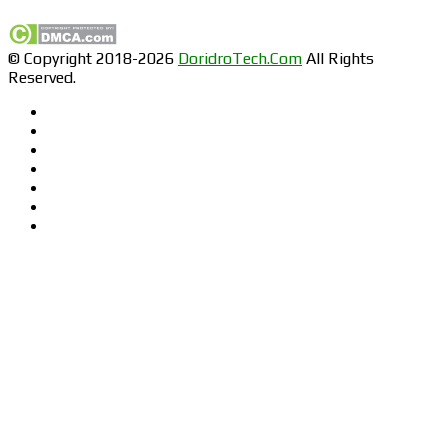
© Copyright 2018-2026
DoridroTech.Com
All Rights
Reserved.
Facebook
Twitter
Pinterest
LinkedIn
YouTube
Instagram
RSS
Facebook
Twitter
LinkedIn
WhatsApp
Telegram
Back
to
top
button
Close