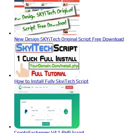
New Design SKYiTech Original Script Free Download
How to Install Fully SkyiTech Script
CryptoExchanger V4.1 PHP Script