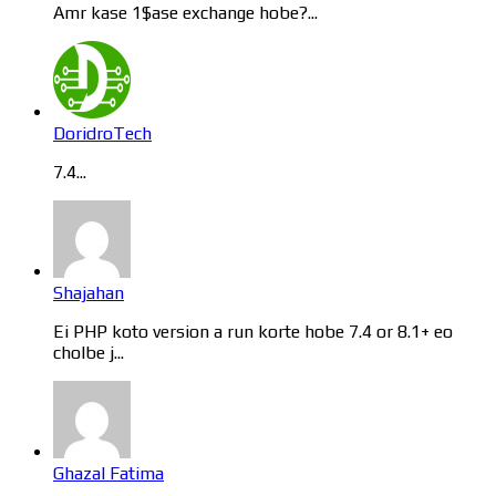
Amr kase 1$ase exchange hobe?...
DoridroTech
7.4...
Shajahan
Ei PHP koto version a run korte hobe 7.4 or 8.1+ eo
cholbe j...
Ghazal Fatima