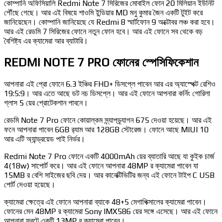
কোম্পানি অফিসিয়ালি Redmi Note 7 সিরিজের মোবাইল ফোন 20 মিলিয়ান ইউনিট
পৌঁছে গেছে। আর এই বিষয়ে শাওমি ইন্ডিয়ার MD মনু কুমার জৈন একটি টুইট করে
জানিয়েছেন। কোম্পানি জানিয়েছে যে Redmi 8 স্মার্টফোন 9 অক্টোবর লঞ্চ করা হবে।
আর এই রেডমি 7 সিরিজের ফোনে নতুন ফোন হবে। আর এই ফোনে সব থেকে বড়
বৈশিষ্ট্য এর ক্যামেরা আর ব্যাটারি।
REDMI NOTE 7 PRO ফোনের স্পেসিফিকেশান
আপনারা এই প্রো ফোনে 6.3 ইঞ্চির FHD+ ডিসপ্লে পাবেন আর এর অ্যাস্পেক্ট রেশিও
19:5:9। আর এতে আছে ডট নচ ডিসপ্লে। আর এই ফোনে আপনারা কর্নিং গোরিলা
গ্লাস 5 য়ের প্রোটেকশান পাবনে।
রেডমি Note 7 Pro ফোনে কোয়াল্কম স্ন্যাপড্র্যাগন 675 দেওয়া হয়েছে। আর এই
ফনে আপনারা পাবেন 6GB র‍্যাম আর 128GB স্টোরেজ। ফোনে আছে MIUI 10
আর এটি অ্যান্ড্রয়েড পাই নির্ভর।
Redmi Note 7 Pro ফোনে একটি 4000mAh য়ের ব্যাতারি আছে যা কুইক চার্জ
4(18w) সাপোর্ট করে। আর এই ফোনে আপনারা 48MP র ক্যামেরা পাবেন যা
15MB র বেশি সাইজের ছবি দেয়। আর কানেক্টিভিটির জন্য এই ফোনে টাইপ C USB
পোর্ট দেওয়া হয়েছে।
ক্যামেরা ক্ষেত্রে এই ফোনে আপনারা ব্যাকে 48+5 মেগাপিক্সালের ক্যামেরা পাবেন।
ফোনের মেন 48MP র ক্যামেরা Sony IMX586 য়ের সঙ্গে এসেছে। আর এই ফোনে
আপনারা ফ্রন্টে একটি 13MP র ক্যামেরা পাবেন।