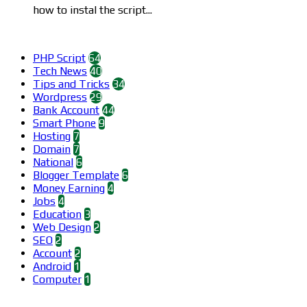
how to instal the script...
Categories
PHP Script
64
Tech News
40
Tips and Tricks
34
Wordpress
29
Bank Account
44
Smart Phone
9
Hosting
7
Domain
7
National
6
Blogger Template
6
Money Earning
4
Jobs
4
Education
3
Web Design
2
SEO
2
Account
2
Android
1
Computer
1
Find us on Facebook