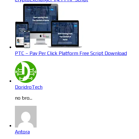
PTC – Pay Per Click Platform Free Script Download
DoridroTech
no bro...
Antora