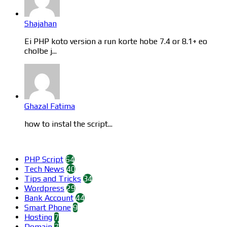
Shajahan
Ei PHP koto version a run korte hobe 7.4 or 8.1+ eo
cholbe j...
Ghazal Fatima
how to instal the script...
Categories
PHP Script
64
Tech News
40
Tips and Tricks
34
Wordpress
29
Bank Account
44
Smart Phone
9
Hosting
7
Domain
7