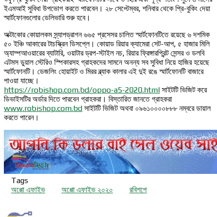
ইএমআই সুবিধা উপভোগ করতে পারবেন। ২৮ সেপ্টেম্বর, শনিবার থেকে প্রি-বুকিং দেয়া
স্মার্টফোনগুলোর ডেলিভারি শুরু হবে।
অক্টাকোর কোয়ালকম স্ন্যাপড্রাগন ৬৬৫ প্রসেসর চালিত স্মার্টফোনটিতে রয়েছে ৬ দশমিক
৫০ ইঞ্চি আকারের টাচস্ক্রিন ডিসপ্লে। কোয়াড রিয়ার ক্যামেরা সেট-আপ, ৫ হাজার মিলি
অ্যাম্পআওয়ারের ব্যাটারি, ওয়াটার ড্রপ-স্টাইল নচ, রিয়ার ফ্রিঙ্গারপ্রিন্ট সেন্সর ও ডলবি
এটমস ডুয়াল স্টেরিও স্পিকারসহ গ্রাহকদের সামনে অনন্য সব সুবিধা নিয়ে হাজির হয়েছে
স্মার্টফোনটি। ডেজলিং হোয়াইট ও মিরর ব্ল্যাক কালার এই দুই রঙে স্মার্টফোনটি বাজারে
পাওয়া যাচ্ছে।
https://robishop.com.bd/oppo-a5-2020.html
সাইটটি ভিজিট করে
ডিভাইসটির অর্ডার দিতে পারবেন গ্রাহকরা। বিস্তারিত জানতে গ্রাহকরা
www.robishop.com.bd
সাইটটি ভিজিট অথবা ০৯৬১০০০০৮৮৮ নম্বরে ডায়াল
করতে পারেন।
Tags
অপ্পো এফাইভ
অপ্পো এফাইভ ২০২০
রবিশপে