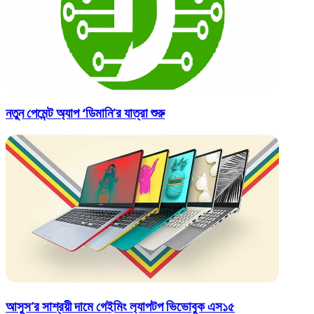
নতুন পেমেন্ট অ্যাপ ‘ডিমানি’র যাত্রা শুরু
আসুস’র সাশ্রয়ী দামে গেইমিং ল‍্যাপটপ ভিভোবুক এস১৫