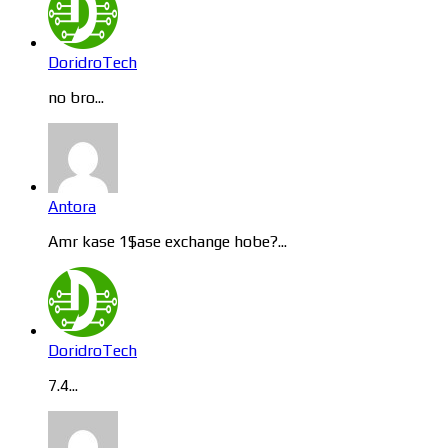
DoridroTech
no bro...
Antora
Amr kase 1$ase exchange hobe?...
DoridroTech
7.4...