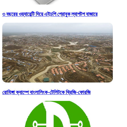
৩ বছরের ওয়্যারেন্টি দিয়ে এইচপি প্রোবুক ল্যাপটপ বাজারে
রোহিঙ্গা ক্যাম্পে বাংলালিংক-টেলিটকে থ্রিজি-ফোরজি