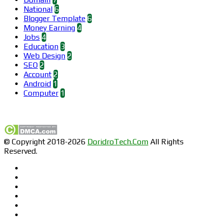
National
6
Blogger Template
6
Money Earning
4
Jobs
4
Education
3
Web Design
2
SEO
2
Account
2
Android
1
Computer
1
Find us on Facebook
© Copyright 2018-2026
DoridroTech.Com
All Rights
Reserved.
Facebook
Twitter
Pinterest
LinkedIn
YouTube
Instagram