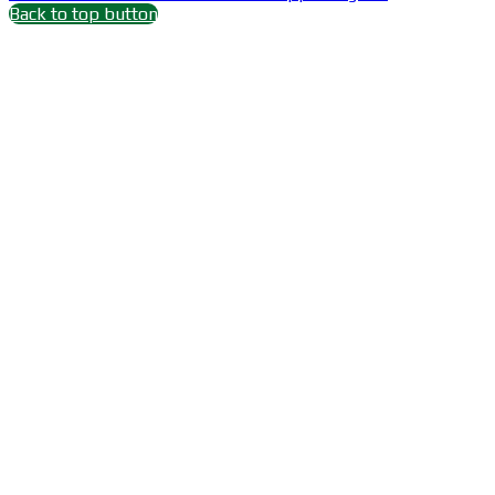
Back to top button
Close
this
module
Wait 15 seconds after
Subscribe
Subscribe Youtube Channel