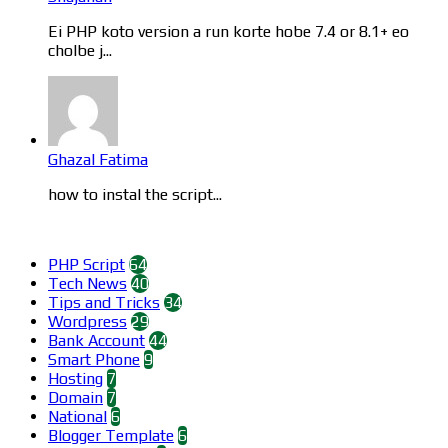
Ei PHP koto version a run korte hobe 7.4 or 8.1+ eo
cholbe j...
Ghazal Fatima
how to instal the script...
Categories
PHP Script
64
Tech News
40
Tips and Tricks
34
Wordpress
29
Bank Account
44
Smart Phone
9
Hosting
7
Domain
7
National
6
Blogger Template
6