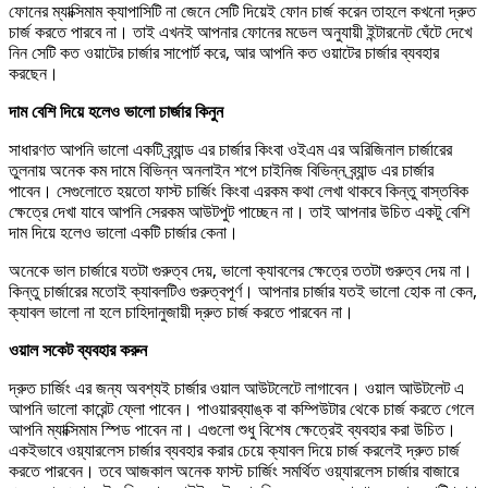
ফোনের ম্যাক্সিমাম ক্যাপাসিটি না জেনে সেটি দিয়েই ফোন চার্জ করেন তাহলে কখনো দ্রুত
চার্জ করতে পারবে না। তাই এখনই আপনার ফোনের মডেল অনুযায়ী ইন্টারনেট ঘেঁটে দেখে
নিন সেটি কত ওয়াটের চার্জার সাপোর্ট করে, আর আপনি কত ওয়াটের চার্জার ব্যবহার
করছেন।
দাম বেশি দিয়ে হলেও ভালো চার্জার কিনুন
সাধারণত আপনি ভালো একটি ব্র্যান্ড এর চার্জার কিংবা ওইএম এর অরিজিনাল চার্জারের
তুলনায় অনেক কম দামে বিভিন্ন অনলাইন শপে চাইনিজ বিভিন্ন ব্র্যান্ড এর চার্জার
পাবেন। সেগুলোতে হয়তো ফাস্ট চার্জিং কিংবা এরকম কথা লেখা থাকবে কিন্তু বাস্তবিক
ক্ষেত্রে দেখা যাবে আপনি সেরকম আউটপুট পাচ্ছেন না। তাই আপনার উচিত একটু বেশি
দাম দিয়ে হলেও ভালো একটি চার্জার কেনা।
অনেকে ভাল চার্জারে যতটা গুরুত্ব দেয়, ভালো ক্যাবলের ক্ষেত্রে ততটা গুরুত্ব দেয় না।
কিন্তু চার্জারের মতোই ক্যাবলটিও গুরুত্বপূর্ণ। আপনার চার্জার যতই ভালো হোক না কেন,
ক্যাবল ভালো না হলে চাহিদানুজায়ী দ্রুত চার্জ করতে পারবেন না।
ওয়াল সকেট ব্যবহার করুন
দ্রুত চার্জিং এর জন্য অবশ্যই চার্জার ওয়াল আউটলেটে লাগাবেন। ওয়াল আউটলেট এ
আপনি ভালো কারেন্ট ফ্লো পাবেন। পাওয়ারব্যাঙ্ক বা কম্পিউটার থেকে চার্জ করতে গেলে
আপনি ম্যাক্সিমাম স্পিড পাবেন না। এগুলো শুধু বিশেষ ক্ষেত্রেই ব্যবহার করা উচিত।
একইভাবে ওয়্যারলেস চার্জার ব্যবহার করার চেয়ে ক্যাবল দিয়ে চার্জ করলেই দ্রুত চার্জ
করতে পারবেন। তবে আজকাল অনেক ফাস্ট চার্জিং সমর্থিত ওয়্যারলেস চার্জার বাজারে