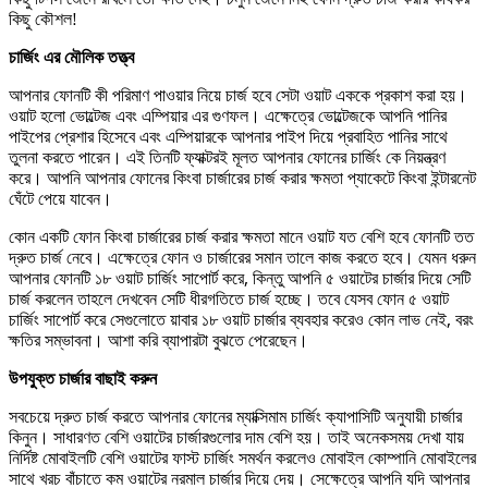
কিছু কৌশল!
চার্জিং এর মৌলিক তত্ত্ব
আপনার ফোনটি কী পরিমাণ পাওয়ার নিয়ে চার্জ হবে সেটা ওয়াট এককে প্রকাশ করা হয়।
ওয়াট হলো ভোল্টেজ এবং এম্পিয়ার এর গুণফল। এক্ষেত্রে ভোল্টেজকে আপনি পানির
পাইপের প্রেশার হিসেবে এবং এম্পিয়ারকে আপনার পাইপ দিয়ে প্রবাহিত পানির সাথে
তুলনা করতে পারেন। এই তিনটি ফ্যাক্টরই মূলত আপনার ফোনের চার্জিং কে নিয়ন্ত্রণ
করে। আপনি আপনার ফোনের কিংবা চার্জারের চার্জ করার ক্ষমতা প্যাকেটে কিংবা ইন্টারনেট
ঘেঁটে পেয়ে যাবেন।
কোন একটি ফোন কিংবা চার্জারের চার্জ করার ক্ষমতা মানে ওয়াট যত বেশি হবে ফোনটি তত
দ্রুত চার্জ নেবে। এক্ষেত্রে ফোন ও চার্জারের সমান তালে কাজ করতে হবে। যেমন ধরুন
আপনার ফোনটি ১৮ ওয়াট চার্জিং সাপোর্ট করে, কিন্তু আপনি ৫ ওয়াটের চার্জার দিয়ে সেটি
চার্জ করলেন তাহলে দেখবেন সেটি ধীরগতিতে চার্জ হচ্ছে। তবে যেসব ফোন ৫ ওয়াট
চার্জিং সাপোর্ট করে সেগুলোতে য়াবার ১৮ ওয়াট চার্জার ব্যবহার করেও কোন লাভ নেই, বরং
ক্ষতির সম্ভাবনা। আশা করি ব্যাপারটা বুঝতে পেরেছেন।
উপযুক্ত চার্জার বাছাই করুন
সবচেয়ে দ্রুত চার্জ করতে আপনার ফোনের ম্যাক্সিমাম চার্জিং ক্যাপাসিটি অনুযায়ী চার্জার
কিনুন। সাধারণত বেশি ওয়াটের চার্জারগুলোর দাম বেশি হয়। তাই অনেকসময় দেখা যায়
নির্দিষ্ট মোবাইলটি বেশি ওয়াটের ফাস্ট চার্জিং সমর্থন করলেও মোবাইল কোম্পানি মোবাইলের
সাথে খরচ বাঁচাতে কম ওয়াটের নরমাল চার্জার দিয়ে দেয়। সেক্ষেত্রে আপনি যদি আপনার