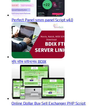
Perfect Panel smm panel Script v4.0
মুভি নাটক ডাউনলোড BDIX
Online Dollar Buy Sell Exchanger PHP Script