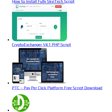
How to Install Fully SkyiTech Script
CryptoExchanger V4.1 PHP Script
PTC – Pay Per Click Platform Free Script Download