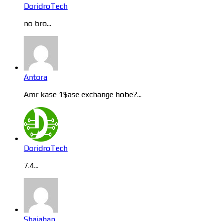
DoridroTech
no bro...
Antora
Amr kase 1$ase exchange hobe?...
DoridroTech
7.4...
Shajahan