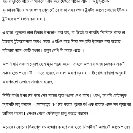
ঈদের ছুটিতে হাতে না থাকলে ট্রাই করে দেখতে পারেন এটি । অ্যান্ড্রয়েড
ব্যবহারকারীদের জন্য গুগল প্লে স্টোরে থাকা এসব লঞ্চার ইন্সটল করলে ফোনের ইউজার
ইন্টারফেস পরিবর্তন করা যায় ।
এ ছাড়া পছন্দমত নানা ফিচার উপভোগ করা যায়, যা ডিফল্ট অপারেটিং সিস্টেমে থাকে না ।
ইউজার ইন্টারফেসকে আরও সহজ ও রঙিন করে দিতে সম্প্রতি উন্মোচন করা হয়েছে
নাইগারা নামে একটি লঞ্চার। চলুন দেখি কি আছে এতে ।
আপনি যদি একদম ফ্রেশ হোমস্ক্রিন পছন্দ করেন, তাহলে আপনার জন্য চমৎকার একটি
লঞ্চার হতে পারে এটি । এতে রয়েছে সাধারণ অ্যাপ ড্রয়ার । ইংরেজি বর্ণমালা অনুযায়ী
অ্যাপগুলো সেখানে সাজানো রয়েছে ।
নির্দিষ্ট বর্ণের উপর টাচ করে সেই নামের অ্যাপগুলো দেখা যাবে। ধরুণ, আপনি ফেইসবুক
অ্যাপটি চালু করবেন। সেক্ষেত্রে ‘F’ টাচ করলে প্রথম বর্ণ এফ রয়েছে এমন সব অ্যাপের
তালিকা পাবেন। সেখান থেকে ফেইসবুক চালু করতে পারবেন ।
অনেকের ফোনের ডিসপ্লে বড় হওয়ার কারণে এক হাতে ডিভাইসটি অপারেট করতে পারেন