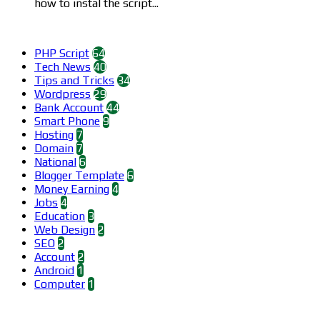
how to instal the script...
Categories
PHP Script
64
Tech News
40
Tips and Tricks
34
Wordpress
29
Bank Account
44
Smart Phone
9
Hosting
7
Domain
7
National
6
Blogger Template
6
Money Earning
4
Jobs
4
Education
3
Web Design
2
SEO
2
Account
2
Android
1
Computer
1
Find us on Facebook