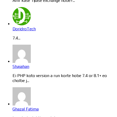
Amr kase 1$ase exchange hobe?...
DoridroTech
7.4...
Shajahan
Ei PHP koto version a run korte hobe 7.4 or 8.1+ eo
cholbe j...
Ghazal Fatima