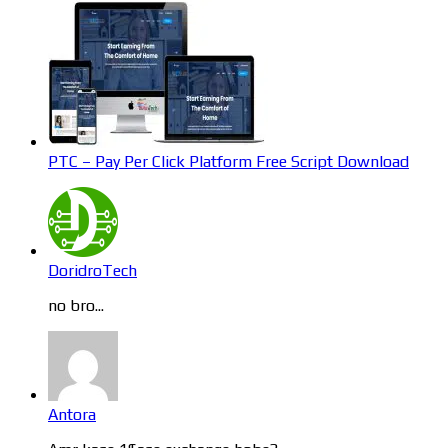
PTC – Pay Per Click Platform Free Script Download
DoridroTech
no bro...
Antora