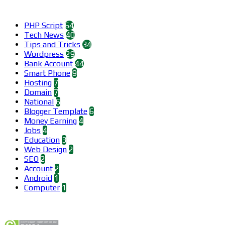
Categories
PHP Script
64
Tech News
40
Tips and Tricks
34
Wordpress
29
Bank Account
44
Smart Phone
9
Hosting
7
Domain
7
National
6
Blogger Template
6
Money Earning
4
Jobs
4
Education
3
Web Design
2
SEO
2
Account
2
Android
1
Computer
1
Find us on Facebook