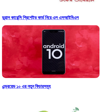
ডুয়াল কারেন্সি প্রিপেইড কার্ড নিয়ে এল এসআইবিএল
এন্ড্রয়েড ১০ এর নতুন ফিচারসমূহ