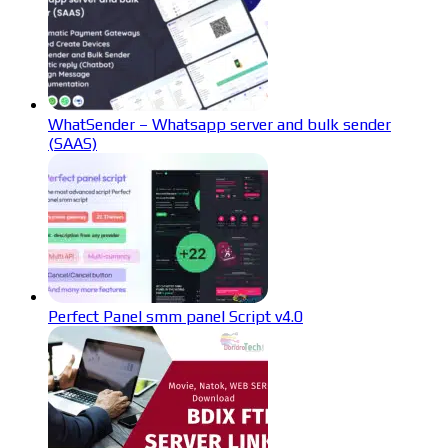
WhatSender – Whatsapp server and bulk sender
(SAAS)
Perfect Panel smm panel Script v4.0