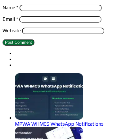
Name
*
Email
*
Website
MPWA WHMCS WhatsApp Notifications