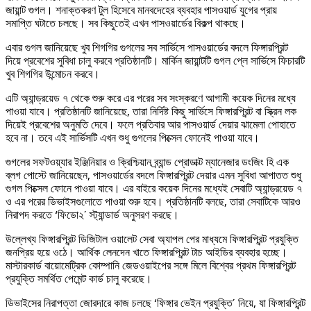
জায়ান্ট গুগল। শনাক্তকরণ টুল হিসেবে মানবদেহের ব্যবহার পাসওয়ার্ড যুগের প্রায়
সমাপ্তি ঘটাতে চলছে। সব কিছুতেই এখন পাসওয়ার্ডের বিকল্প থাকছে।
এবার গুগল জানিয়েছে খুব শিগগির গুগলের সব সার্ভিসে পাসওয়ার্ডের বদলে ফিঙ্গারপ্রিন্ট
দিয়ে প্রবেশের সুবিধা চালু করবে প্রতিষ্ঠানটি। মার্কিন জায়ান্টটি গুগল প্লে সার্ভিসে ফিচারটি
খুব শিগগির উন্মোচন করবে।
এটি অ্যান্ড্রয়েড ৭ থেকে শুরু করে এর পরের সব সংস্করণে আগামী কয়েক দিনের মধ্যে
পাওয়া যাবে। প্রতিষ্ঠানটি জানিয়েছে, তারা নির্দিষ্ট কিছু সার্ভিসে ফিঙ্গারপ্রিন্ট বা স্ক্রিন লক
দিয়েই প্রবেশের অনুমতি দেবে। ফলে প্রতিবার আর পাসওয়ার্ড দেয়ার ঝামেলা পোহাতে
হবে না। তবে এই সার্ভিসটি এখন শুধু গুগলের পিক্সেল ফোনেই পাওয়া যাবে।
গুগলের সফটওয়্যার ইঞ্জিনিয়ার ও ক্রিশ্চিয়ান ব্র্যান্ড প্রোডাক্ট ম্যানেজার ডংজিং হি এক
ব্লগ পোস্টে জানিয়েছেন, পাসওয়ার্ডের বদলে ফিঙ্গারপ্রিন্ট দেয়ার এমন সুবিধা আপাতত শুধু
গুগল পিক্সেল ফোনে পাওয়া যাবে। এর বাইরে কয়েক দিনের মধ্যেই সেবাটি অ্যান্ড্রয়েড ৭
ও এর পরের ডিভাইসগুলোতে পাওয়া শুরু হবে। প্রতিষ্ঠানটি বলছে, তারা সেবাটিকে আরও
নিরাপদ করতে ‘ফিডো২’ স্ট্যান্ডার্ড অনুসরণ করছে।
উল্লেখ্য ফিঙ্গারপ্রিন্ট ডিজিটাল ওয়ালেট সেবা অ্যাপল পের মাধ্যমে ফিঙ্গারপ্রিন্ট প্রযুক্তি
জনপ্রিয় হয়ে ওঠে। আর্থিক লেনদেন খাতে ফিঙ্গারপ্রিন্ট টাচ আইডির ব্যবহার হচ্ছে।
মাস্টারকার্ড বায়োমেট্রিক কোম্পানি জেডওয়াইপের সঙ্গে মিলে বিশ্বের প্রথম ফিঙ্গারপ্রিন্ট
প্রযুক্তি সমর্থিত পেমেন্ট কার্ড চালু করেছে।
ডিভাইসের নিরাপত্তা জোরদারে কাজ চলছে ‘ফিঙ্গার ভেইন প্রযুক্তি’ নিয়ে, যা ফিঙ্গারপ্রিন্ট