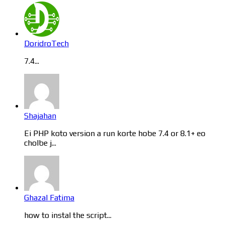
DoridroTech
7.4...
Shajahan
Ei PHP koto version a run korte hobe 7.4 or 8.1+ eo
cholbe j...
Ghazal Fatima
how to instal the script...