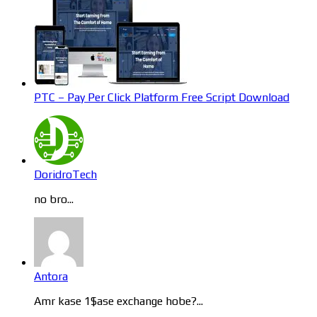
PTC – Pay Per Click Platform Free Script Download
DoridroTech
no bro...
Antora
Amr kase 1$ase exchange hobe?...