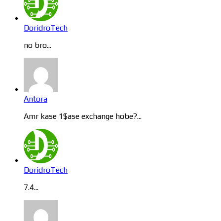
DoridroTech
no bro...
Antora
Amr kase 1$ase exchange hobe?...
DoridroTech
7.4...