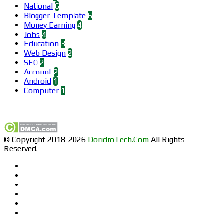
National
6
Blogger Template
6
Money Earning
4
Jobs
4
Education
3
Web Design
2
SEO
2
Account
2
Android
1
Computer
1
Find us on Facebook
© Copyright 2018-2026
DoridroTech.Com
All Rights
Reserved.
Facebook
Twitter
Pinterest
LinkedIn
YouTube
Instagram