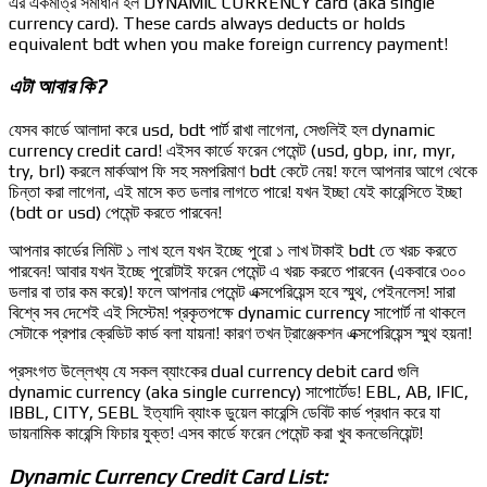
এর একমাত্র সমাধান হল DYNAMIC CURRENCY card (aka single
currency card). These cards always deducts or holds
equivalent bdt when you make foreign currency payment!
এটা আবার কি?
যেসব কার্ডে আলাদা করে usd, bdt পার্ট রাখা লাগেনা, সেগুলিই হল dynamic
currency credit card! এইসব কার্ডে ফরেন পেমেন্ট (usd, gbp, inr, myr,
try, brl) করলে মার্কআপ ফি সহ সমপরিমাণ bdt কেটে নেয়! ফলে আপনার আগে থেকে
চিন্তা করা লাগেনা, এই মাসে কত ডলার লাগতে পারে! যখন ইচ্ছা যেই কারেন্সিতে ইচ্ছা
(bdt or usd) পেমেন্ট করতে পারবেন!
আপনার কার্ডের লিমিট ১ লাখ হলে যখন ইচ্ছে পুরো ১ লাখ টাকাই bdt তে খরচ করতে
পারবেন! আবার যখন ইচ্ছে পুরোটাই ফরেন পেমেন্ট এ খরচ করতে পারবেন (একবারে ৩০০
ডলার বা তার কম করে)! ফলে আপনার পেমেন্ট এক্সপেরিয়েন্স হবে স্মুথ, পেইনলেস! সারা
বিশ্বে সব দেশেই এই সিস্টেম! প্রকৃতপক্ষে dynamic currency সাপোর্ট না থাকলে
সেটাকে প্রপার ক্রেডিট কার্ড বলা যায়না! কারণ তখন ট্রাঞ্জেকশন এক্সপেরিয়েন্স স্মুথ হয়না!
প্রসংগত উল্লেখ্য যে সকল ব্যাংকের dual currency debit card গুলি
dynamic currency (aka single currency) সাপোর্টেড! EBL, AB, IFIC,
IBBL, CITY, SEBL ইত্যাদি ব্যাংক ডুয়েল কারেন্সি ডেবিট কার্ড প্রধান করে যা
ডায়নামিক কারেন্সি ফিচার যুক্ত! এসব কার্ডে ফরেন পেমেন্ট করা খুব কনভেনিয়েন্ট!
Dynamic Currency Credit Card List: