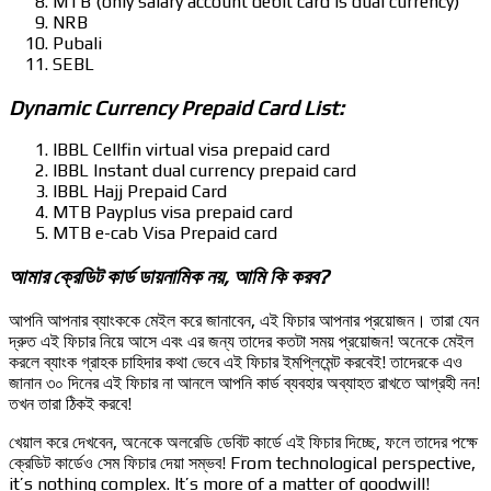
MTB (only salary account debit card is dual currency)
NRB
Pubali
SEBL
Dynamic Currency Prepaid Card List:
IBBL Cellfin virtual visa prepaid card
IBBL Instant dual currency prepaid card
IBBL Hajj Prepaid Card
MTB Payplus visa prepaid card
MTB e-cab Visa Prepaid card
আমার ক্রেডিট কার্ড ডায়নামিক নয়, আমি কি করব?
আপনি আপনার ব্যাংককে মেইল করে জানাবেন, এই ফিচার আপনার প্রয়োজন। তারা যেন
দ্রুত এই ফিচার নিয়ে আসে এবং এর জন্য তাদের কতটা সময় প্রয়োজন! অনেকে মেইল
করলে ব্যাংক গ্রাহক চাহিদার কথা ভেবে এই ফিচার ইমপ্লিমেন্ট করবেই! তাদেরকে এও
জানান ৩০ দিনের এই ফিচার না আনলে আপনি কার্ড ব্যবহার অব্যাহত রাখতে আগ্রহী নন!
তখন তারা ঠিকই করবে!
খেয়াল করে দেখবেন, অনেকে অলরেডি ডেবিট কার্ডে এই ফিচার দিচ্ছে, ফলে তাদের পক্ষে
ক্রেডিট কার্ডেও সেম ফিচার দেয়া সম্ভব! From technological perspective,
it’s nothing complex. It’s more of a matter of goodwill!