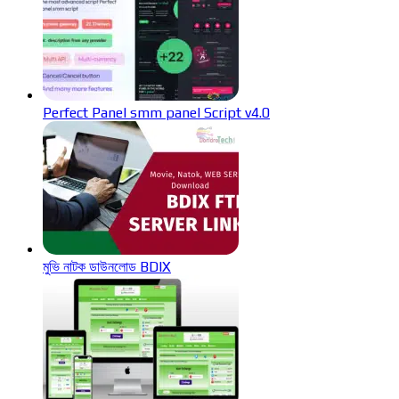
Perfect Panel smm panel Script v4.0
মুভি নাটক ডাউনলোড BDIX