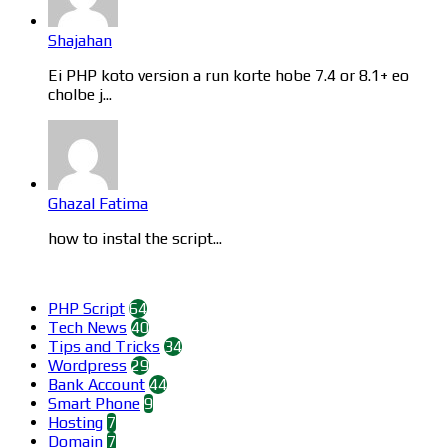
Shajahan
Ei PHP koto version a run korte hobe 7.4 or 8.1+ eo
cholbe j...
Ghazal Fatima
how to instal the script...
Categories
PHP Script
64
Tech News
40
Tips and Tricks
34
Wordpress
29
Bank Account
44
Smart Phone
9
Hosting
7
Domain
7