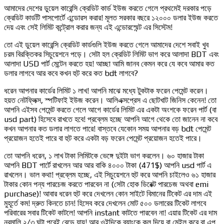
আমাদের দেশের ডুয়েল কারেন্সি ক্রেডিট কার্ড ইউজ করতে গেলে প্রথমেই দরকার পড়ে
ক্রেডিট কার্ডটি পাসপোর্টে এন্ডোরস করার! মূলত সরকার বছরে ১২০০০ ডলার ইউজ করতে
দেয় এবং সেই লিমিট কন্ট্রোল করার জন্য এই এন্ডোরস্মেন্ট এর সিস্টেম!
তো এই ডুয়েল কারেন্সি ক্রেডিট কার্ডগুলি ইউজ করতে গেলে আমাদের দেশে সবাই খুব
চরম বিরক্তিকর সিচুয়েশনে পড়ে। সেটা হল ক্রেডিট লিমিট ভাগ করে আলাদা BDT এবং
আলাদা USD পার্ট মেন্টেন করতে হয়! আচ্ছা আমি জানব কেমন করে যে কবে আমার কত
ডলার লাগবে আর কবে কখন হুট করে কত bdt লাগবে?
ধরেন আপনার কার্ডের লিমিট ১ লাখ! আপনি মাঝে মধ্যে টুকটাক ফরেন পেমেন্ট করেন।
হয়ত নেটফ্লিক্স, স্পটিফাই ইউজ করেন। আলিএক্সপ্রেস এ ছোটখাট জিনিস কেনেন! তো
আপনি এইসব পেমেন্ট করতে গেলে আগে কার্ডের লিমিট এর একটা অংশকে ফরেন পার্ট (বা
usd part) হিসেবে রাখতে হবে! প্রব্লেম হচ্ছে আপনি আগে থেকে তো জানেন না কবে
কখন আপনার কত ডলার লাগতে পারে! বাস্তবে যেকোন সময় আপনার বড় bdt পেমেন্ট
প্রয়োজন হতেই পারে বা হুট করে একটা বড় ফরেন পেমেন্ট প্রয়োজন হতেই পারে।
তো আপনি ধরেন, ১ লাখ টাকা লিমিটকে ভেঙ্গে দুইটা ভাগ করলেন। ৬০ হাজার টাকা
আপনি BDT পার্টে রাখলেন আর আর বাকি ৪০০০ টাকা (471$) আপনি usd পার্ট এ
রাখলেন। ভাল কথা! প্রব্লেম হচ্ছে, এই সিচুয়েশনে হুট করে আপনি চাইলেও ৬১ হাজার
টাকার কোন পন্য পারচেজ করতে পারবেন না (সেটা হোক ডিরেক্ট পারচেজ অথবা emi
purchase)! আবার ধরেন হুট করে দেখলেন কোন সাইটে বিমানের টিকেট এর দাম এই
মুহূর্তে কম! দ্রুত কিনতে চান! হিসেব করে দেখলেন মোট ৫০০ ডলারের টিকেট লাগবে
পরিবারের সবার টিকেট কাটলে! আপনি instant কাটতে পারবেন না! এয়ার টিকেট এর দাম
নরমালি ২/৩ ঘন্টা পরেই বেড়ে যায়! আর ওইদিকে ব্যাংকে কল দিয়ে বা মেইল করে বা এপ