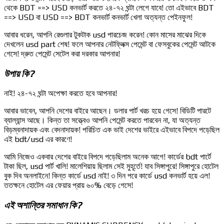
থেকে BDT ==> USD কনভার্ট করতে ২৪-৭২ ঘন্টা লেগে যাবে! তো এইভাবে BDT
==> USD বা USD ==> BDT কনভার্ট কনভার্ট খেলা অত্যন্ত পেইনফুল!
আবার ধরেন, আপনি রেগুলার টুকটাক usd পারচেজ করেন! কোন মাসের মাঝের দিকে
দেখলেন usd part শেষ! ফলে আপনার নেটফ্লিক্স পেমেন্ট বা ফেসবুকের পেমেন্ট আটকে
গেসে! দ্রুত পেমেন্ট সেটেল করা দরকার আপনার!
উপায় কি?
নাই! ২৪-৭২ ঘন্টা অপেক্ষা করতে হবে আপনার!
আবার ভাবেন, আপনি দেশের বাইরে আছেন। ডলার পার্ট খরচ হয়ে গেসে! বিডিটি পারটে
ব্যাল্যান্স আছে। কিন্ত তা সত্ত্বেও আপনি পেমেন্ট করতে পারবেন না, যা অত্যন্ত
বিড়ম্বনাদায়ক এবং বেদনাদায়ক! পরিচিত এক ভাই দেশের ভাইরে এইভাবে বিপদে পড়েছিল
এই bdt/usd এর কারণে!
আমি নিজেও একবার দেশের বাইরে বিপদে পড়েছিলাম অনেক আগে! কার্ডের bdt পার্টে
টাকা ছিল, usd পার্ট খালি! মালেশিয়ায় ছিলাম সেই মুহূর্তে! যাব সিঙ্গাপুরে! সিঙ্গাপুরে হোটেল
বুক দিব অনলাইনে! কিন্ত কার্ডে usd নাই! ৩ দিন পরে কার্ডে usd কনভার্ট হয়ে এল!
ততক্ষনে হোটেল এর ফেয়ার প্রায় ৬০% বেড়ে গেসে!
এই অশান্তির সমাধান কি?