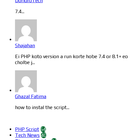
DoridroTech
7.4...
Shajahan
Ei PHP koto version a run korte hobe 7.4 or 8.1+ eo
cholbe j...
Ghazal Fatima
how to instal the script...
Categories
PHP Script
64
Tech News
40