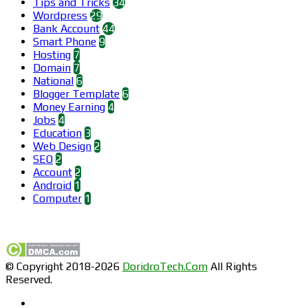
Tips and Tricks
34
Wordpress
29
Bank Account
44
Smart Phone
9
Hosting
7
Domain
7
National
6
Blogger Template
6
Money Earning
4
Jobs
4
Education
3
Web Design
2
SEO
2
Account
2
Android
1
Computer
1
Find us on Facebook
© Copyright 2018-2026
DoridroTech.Com
All Rights
Reserved.
Facebook