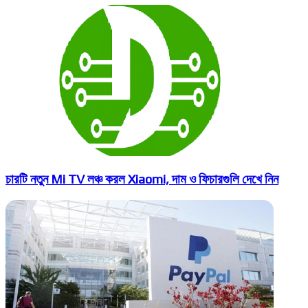
চারটি নতুন Mi TV লঞ্চ করল Xiaomi, দাম ও ফিচারগুলি দেখে নিন