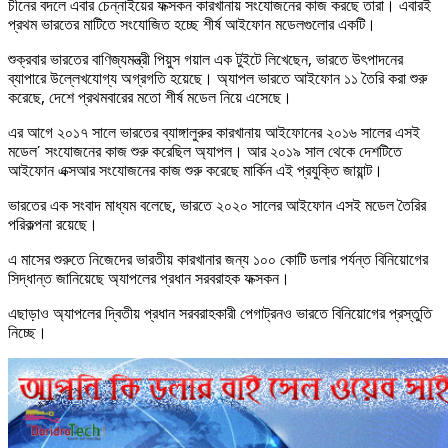
চীনের বদলে এবার চেন্নাইয়ের ফক্সকন কারখানায় সংযোজনের কাজ করছে তারা। এবারই
প্রথম ভারতের মাটিতে সংযোজিত হচ্ছে শীর্ষ আইফোন মডেলগুলোর একটি।
শুক্রবার ভারতের বাণিজ্যমন্ত্রী পিয়ুস গয়াল এক টুইটে লিখেছেন, ভারতে উৎপাদনের
ব্যাপারে উল্লেখযোগ্য অগ্রগতি হয়েছে। অ্যাপল ভারতে আইফোন ১১ তৈরি করা শুরু
করেছে, দেশে প্রথমবারের মতো শীর্ষ মডেল নিয়ে এসেছে।
এর আগে ২০১৭ সালে ভারতের ব্যাঙ্গালুরুর কারখানায় আইফোনের ২০১৬ সালের এসই
মডেল’ সংযোজনের কাজ শুরু করেছিল অ্যাপল। আর ২০১৯ সাল থেকে দেশটিতে
আইফোন এক্সআর সংযোজনের কাজ শুরু করেছে মার্কিন এই প্রযুক্তি জায়ান্ট।
ভারতের এক সংবাদ মাধ্যম বলেছে, ভারতে ২০২০ সালের আইফোন এসই মডেল তৈরির
পরিকল্পনা রয়েছে।
এ মাসের শুরুতে নিজেদের ভারতীয় কারখানার জন্য ১০০ কোটি ডলার পর্যন্ত বিনিয়োগের
সিদ্ধান্ত জানিয়েছে অ্যাপলের প্রধান সরবরাহক ফক্সকন।
এছাড়াও অ্যাপলের দ্বিতীয় প্রধান সরবরাহকারী পেগাট্রনও ভারতে বিনিয়োগের প্রস্তুতি
নিচ্ছে।