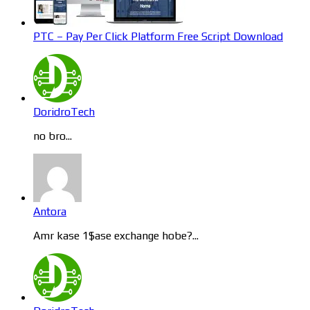
PTC – Pay Per Click Platform Free Script Download
DoridroTech
no bro...
Antora
Amr kase 1$ase exchange hobe?...