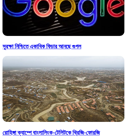
সুরক্ষা নিশ্চিতে একাধিক ফিচার আনছে গুগল
রোহিঙ্গা ক্যাম্পে বাংলালিংক-টেলিটকে থ্রিজি-ফোরজি